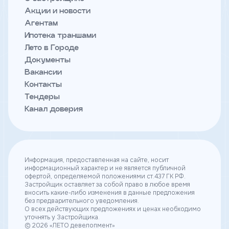
Акции и новости
Заявка
Агентам
отправлена
Ипотека траншами
Скоро
Лето в Городе
с
Документы
вами
Вакансии
свяжется
Контакты
наш
Тендеры
менеджер
Канал доверия
и
ответит
на
ваши
Информация, предоставленная на сайте, носит
вопросы
информационный характер и не является публичной
офертой, определяемой положениями ст.437 ГК РФ.
Застройщик оставляет за собой право в любое время
вносить какие-либо изменения в данные предложения
без предварительного уведомления.
О всех действующих предложениях и ценах необходимо
уточнять у Застройщика.
© 2026 «ЛЕТО девелопмент»