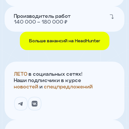
и
с
условиями
Производитель работ
политики
140 000 – 180 000 ₽
конфиденциальности
Больше вакансий на HeadHunter
тправить
Записаться
на
встречу
ЛЕТО
в социальных сетях!
Наши подписчики в курсе
новостей
и
спецпредложений
Имя