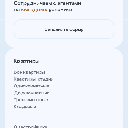
Сотрудничаем с агентами
на
выгодных
условиях
Телефон
Заполнить форму
Я
согласен
на
обработку
персональных
Квартиры
данных
и
с
Все квартиры
условиями
Квартиры-студии
политики
конфиденциальности
Однокомнатные
Двухкомнатные
Трехкомнатные
тправить
Кладовые
О застройщике