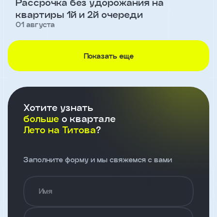
Рассрочка без удорожания на
Откликнуться
квартиры 1й и 2й очереди
01 августа
Показать еще
Имя
Телефон
Хотите узнать
больше
о квартале
Лето на Титова
?
Добавьте файл резюме
Заполните форму и мы свяжемся с вами
Я
согласен
на
Имя
обработку
персональных
данных