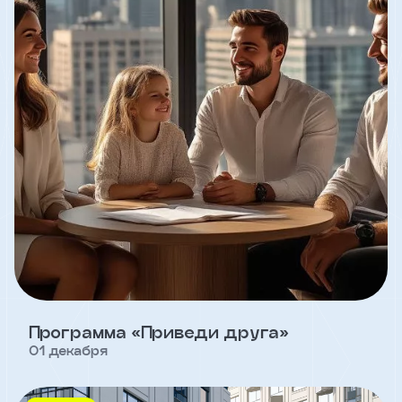
Клиент
ФИО
Телефон
Добавить
участника
Агент
Фамилия
Программа «Приведи друга»
01 декабря
Имя