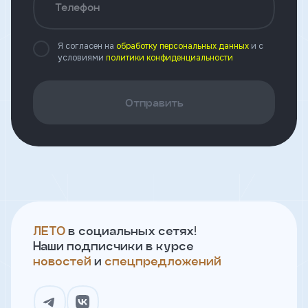
и
Телефон
с
условиями
политики
Я согласен на
обработку персональных данных
и с
конфиденциальности
условиями
политики конфиденциальности
тправить
Отправить
Позвонить
+7 (343)
253-71-10
Заказать
ЛЕТО
в социальных сетях!
звонок
Наши подписчики в курсе
новостей
и
спецпредложений