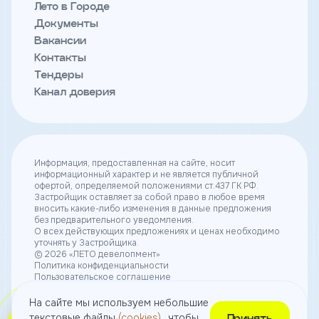
Лето в Городе
Документы
Вакансии
Контакты
Тендеры
Канал доверия
Информация, предоставленная на сайте, носит
информационный характер и не является публичной
офертой, определяемой положениями ст.437 ГК РФ.
Застройщик оставляет за собой право в любое время
вносить какие-либо изменения в данные предложения
без предварительного уведомления.
О всех действующих предложениях и ценах необходимо
уточнять у Застройщика.
© 2026 «ЛЕТО девелопмент»
Политика конфиденциальности
Пользовательское соглашение
Согласие на получение рекламы
Согласие на использование небольших текстовых
На сайте мы используем небольшие
файлов (cookies)
текстовые файлы
(cookies)
, чтобы
Принять