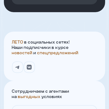
Откликнуться
Имя
ЛЕТО
в социальных сетях!
Наши подписчики в курсе
Телефон
новостей
и
спецпредложений
Добавьте файл резюме
Я
согласен
Сотрудничаем с агентами
на
на
выгодных
условиях
обработку
персональных
данных