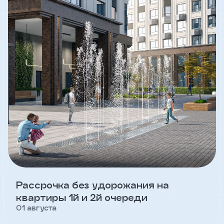
Клиент
ФИО
Телефон
Добавить
участника
Агент
Фамилия
Рассрочка без удорожания на
квартиры 1й и 2й очереди
01 августа
Имя