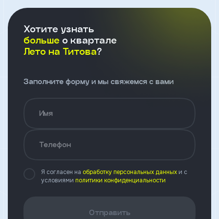
Телефон
Хотите узнать
больше
о квартале
Лето на Титова
?
Введите название агенства
Заполните форму и мы свяжемся с вами
Я
согласен
на
Имя
обработку
персональных
данных
и
Телефон
с
условиями
политики
Я согласен на
обработку персональных данных
и с
конфиденциальности
условиями
политики конфиденциальности
тправить
Отправить