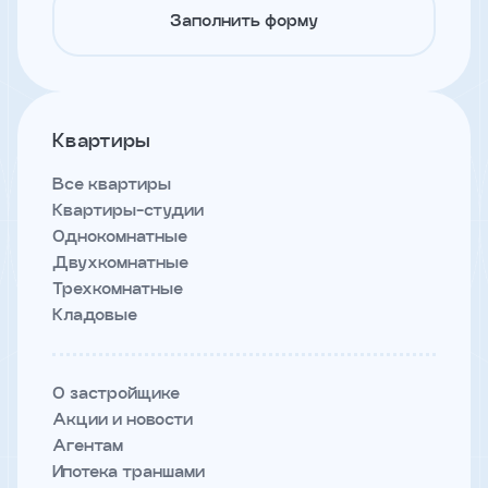
и
Заполнить форму
с
условиями
политики
конфиденциальности
Квартиры
тправить
Все квартиры
Квартиры-студии
Однокомнатные
Двухкомнатные
Позвонить
+7 (343)
Трехкомнатные
253-71-10
Кладовые
Заказать
звонок
О застройщике
Акции и новости
Агентам
Ипотека траншами