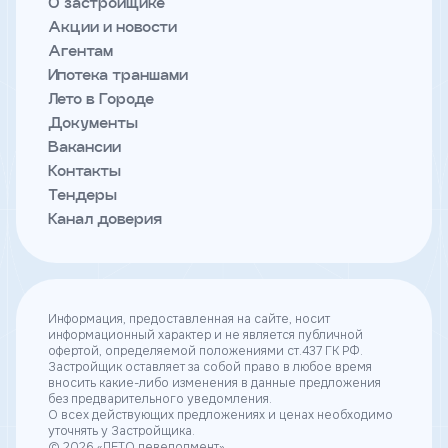
О застройщике
Акции и новости
Агентам
Телефон
Ипотека траншами
Лето в Городе
Документы
Я
согласен
Вакансии
на
Контакты
обработку
Тендеры
персональных
данных
Канал доверия
и
с
условиями
политики
конфиденциальности
Информация, предоставленная на сайте, носит
информационный характер и не является публичной
офертой, определяемой положениями ст.437 ГК РФ.
тправить
Застройщик оставляет за собой право в любое время
вносить какие-либо изменения в данные предложения
без предварительного уведомления.
О всех действующих предложениях и ценах необходимо
уточнять у Застройщика.
© 2026 «ЛЕТО девелопмент»