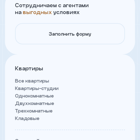
и
Сотрудничаем с агентами
с
на
выгодных
условиях
условиями
политики
конфиденциальности
Заполнить форму
тправить
Записаться
на
Квартиры
встречу
Все квартиры
Квартиры-студии
Однокомнатные
Двухкомнатные
Трехкомнатные
Кладовые
Имя