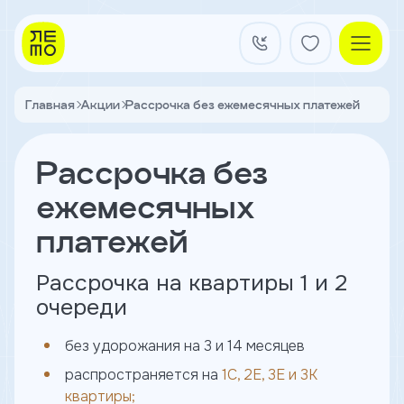
Заказать
звонок
Главная
Акции
Рассрочка без ежемесячных платежей
Квартал на Титова
Имя
Рассрочка без
Квартиры
Телефон
ежемесячных
платежей
Я
согласен
Кладовые
на
Рассрочка на квартиры 1 и 2
обработку
очереди
персональных
данных
и
без удорожания на 3 и 14 месяцев
с
О застройщике
условиями
распространяется на
1С, 2Е, 3Е и 3К
Акции и новости
политики
квартиры;
Агентам
конфиденциальности