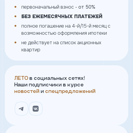
Ипотека траншами
первоначальный взнос -
от 50%
Лето в Городе
БЕЗ ЕЖЕМЕСЯЧНЫХ ПЛАТЕЖЕЙ
тправить
Документы
полное погашение на 4-й/15-й месяц с
Вакансии
Оставить
возможностью оформления ипотеки
Контакты
заявку
Тендеры
не действует на список акционных
Канал доверия
квартир
Имя
ЛЕТО
в социальных сетях!
Наши подписчики в курсе
Телефон
новостей
и
спецпредложений
Я
согласен
на
обработку
персональных
данных