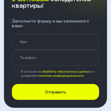
и
квартиры!
с
условиями
политики
конфиденциальности
Заполните форму и мы свяжемся с
вами
тправить
Имя
Записаться
на
Телефон
встречу
Я согласен на
обработку персональных данных
и с
условиями
политики конфиденциальности
Отправить
Имя