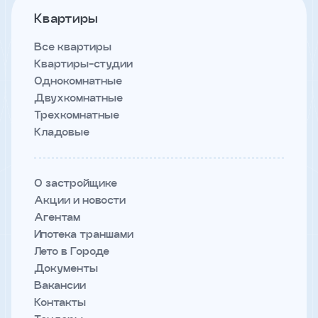
Квартиры
Заявка
отправлена
Все квартиры
Скоро
Квартиры-студии
с
Однокомнатные
вами
Двухкомнатные
свяжется
Трехкомнатные
наш
Кладовые
менеджер
и
ответит
О застройщике
на
Акции и новости
ваши
Агентам
вопросы
Ипотека траншами
Лето в Городе
Документы
Вакансии
Контакты