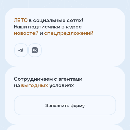
ЛЕТО
в социальных сетях!
Телефон
Наши подписчики в курсе
новостей
и
спецпредложений
Я
согласен
на
обработку
персональных
данных
и
с
условиями
Сотрудничаем с агентами
политики
на
выгодных
условиях
конфиденциальности
тправить
Заполнить форму