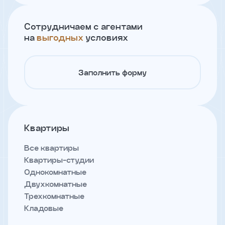
и
с
условиями
Сотрудничаем с агентами
политики
на
выгодных
условиях
конфиденциальности
Заполнить форму
тправить
Записаться
на
встречу
Квартиры
Все квартиры
Квартиры-студии
Однокомнатные
Двухкомнатные
Трехкомнатные
Кладовые
Имя