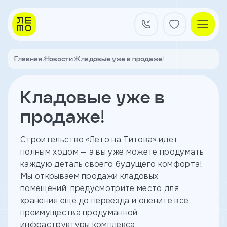
Заказать
звонок
Главная
Новости
Кладовые уже в продаже!
Квартал на Титова
Имя
Кладовые уже в
Квартиры
Телефон
продаже!
Я
Строительство «Лето на Титова» идёт
согласен
Кладовые
полным ходом — а вы уже можете продумать
на
обработку
каждую деталь своего будущего комфорта!
персональных
Мы открываем продажи кладовых
данных
помещений: предусмотрите место для
и
с
О застройщике
хранения ещё до переезда и оцените все
условиями
Акции и новости
преимущества продуманной
политики
Агентам
конфиденциальности
инфраструктуры комплекса.