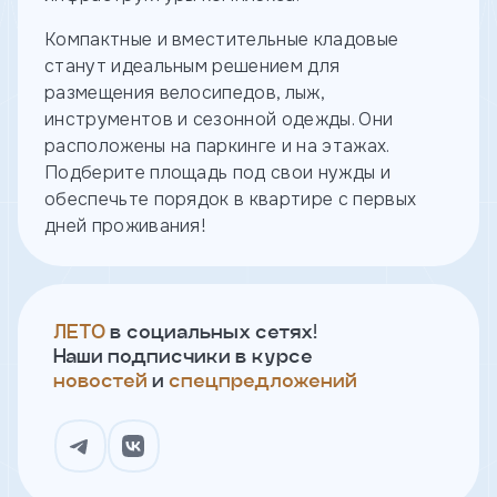
Ипотека траншами
Компактные и вместительные кладовые
Лето в Городе
тправить
станут идеальным решением для
Документы
размещения велосипедов, лыж,
Вакансии
Оставить
инструментов и сезонной одежды. Они
Контакты
заявку
расположены на паркинге и на этажах.
Тендеры
Подберите площадь под свои нужды и
Канал доверия
обеспечьте порядок в квартире с первых
дней проживания!
Имя
ЛЕТО
в социальных сетях!
Телефон
Наши подписчики в курсе
новостей
и
спецпредложений
Я
согласен
на
обработку
персональных
данных