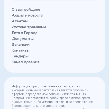
О застройщике
Акции и новости
Телефон
Агентам
Ипотека траншами
Я
Лето в Городе
согласен
Документы
на
обработку
Вакансии
персональных
Контакты
данных
и
Тендеры
с
Канал доверия
условиями
политики
конфиденциальности
Информация, предоставленная на сайте, носит
тправить
информационный характер и не является публичной
офертой, определяемой положениями ст.437 ГК РФ.
Застройщик оставляет за собой право в любое время
вносить какие-либо изменения в данные предложения
без предварительного уведомления.