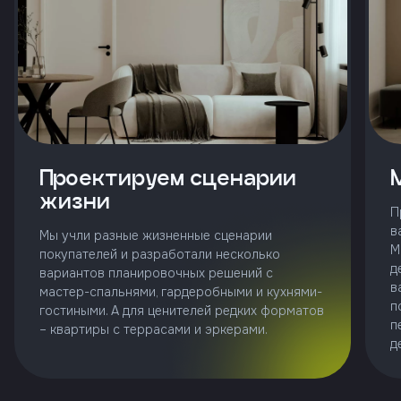
и
с
условиями
политики
конфиденциальности
тправить
Проектируем сценарии
жизни
П
Позвонить
в
Мы учли разные жизненные сценарии
+7 (343)
М
253-71-10
покупателей и разработали несколько
д
вариантов планировочных решений с
в
Заказать
мастер-спальнями, гардеробными и кухнями-
звонок
п
гостиными. А для ценителей редких форматов
п
– квартиры с террасами и эркерами.
д