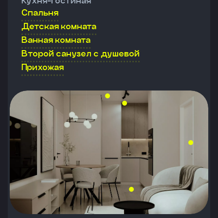
Кухня-гостиная
Спальня
Детская комната
Ванная комната
Второй санузел с душевой
Прихожая