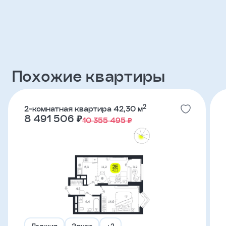
Клиент
ФИО
Похожие квартиры
Телефон
2
2-комнатная квартира 42,30 м
Добавить
8 491 506 ₽
10 355 495 ₽
участника
Агент
Фамилия
Имя
Лоджия
Эркер
+2