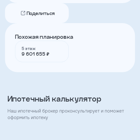
Поделиться
Телефон
Похожая планировка
Я
согласен
5 этаж
на
9 601 655 ₽
обработку
персональных
данных
и
с
условиями
политики
конфиденциальности
Ипотечный калькулятор
Наш ипотечный брокер проконсультирует и поможет
тправить
оформить ипотеку