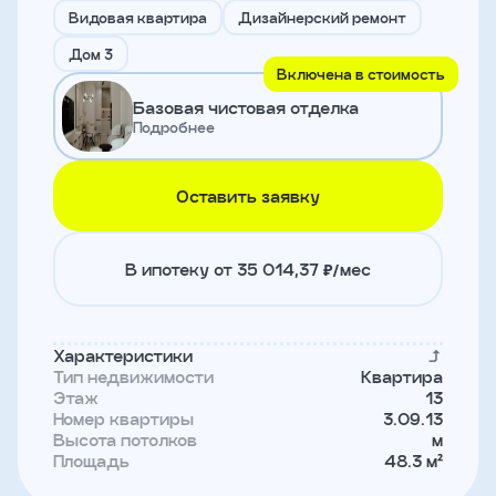
и
Видовая квартира
Дизайнерский ремонт
с
условиями
Дом 3
политики
Включена в стоимость
конфиденциальности
Базовая чистовая отделка
Подробнее
тправить
Оставить заявку
Записаться
на
встречу
В ипотеку от 35 014,37 ₽/мес
Характеристики
Тип недвижимости
Квартира
Этаж
13
Номер квартиры
3.09.13
Высота потолков
м
Площадь
48.3 м²
Имя