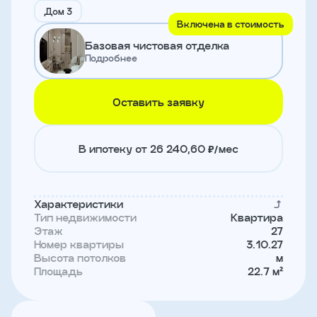
и
Дом 3
с
Включена в стоимость
условиями
Базовая чистовая отделка
политики
конфиденциальности
Подробнее
Оставить заявку
тправить
Записаться
В ипотеку от 26 240,60 ₽/мес
на
встречу
Характеристики
Тип недвижимости
Квартира
Этаж
27
Номер квартиры
3.10.27
Высота потолков
м
Площадь
22.7 м²
Имя