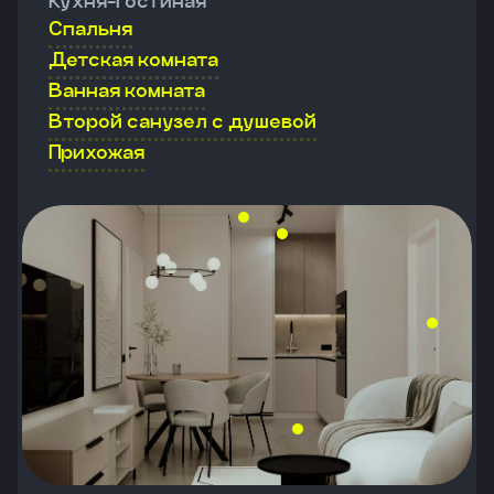
Кухня-гостиная
Спальня
Детская комната
Ванная комната
Второй санузел с душевой
Прихожая