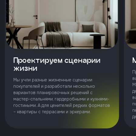
и
с
условиями
политики
конфиденциальности
тправить
Проектируем сценарии
жизни
П
Позвонить
в
Мы учли разные жизненные сценарии
+7 (343)
М
253-71-10
покупателей и разработали несколько
д
вариантов планировочных решений с
в
Заказать
мастер-спальнями, гардеробными и кухнями-
звонок
п
гостиными. А для ценителей редких форматов
п
– квартиры с террасами и эркерами.
д