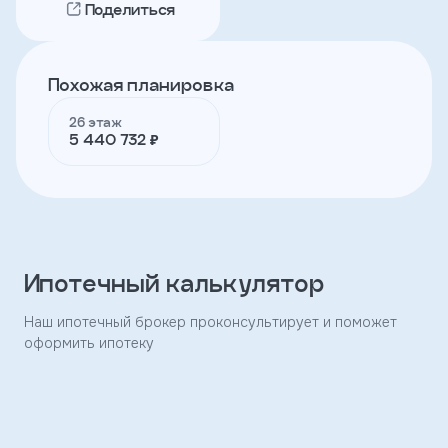
Поделиться
Телефон
Похожая планировка
26 этаж
Я
5 440 732 ₽
согласен
на
обработку
персональных
данных
и
с
условиями
Ипотечный калькулятор
политики
конфиденциальности
Наш ипотечный брокер проконсультирует и поможет
оформить ипотеку
тправить