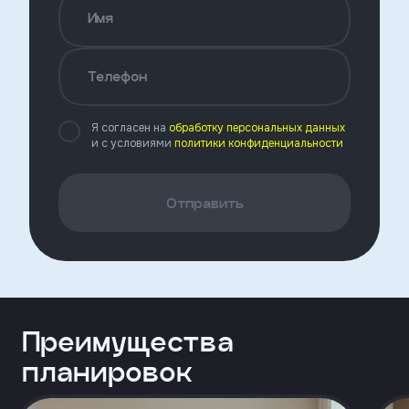
Откликнуться
Имя
Телефон
Имя
Я согласен на
обработку персональных данных
и с условиями
политики конфиденциальности
Телефон
Отправить
Добавьте файл резюме
Я
Преимущества
согласен
на
планировок
обработку
персональных
данных