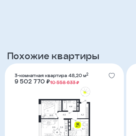
Клиент
ФИО
Телефон
Похожие квартиры
Добавить
участника
2
3-комнатная квартира 48,20 м
9 502 770 ₽
10 558 633 ₽
Агент
Фамилия
Имя