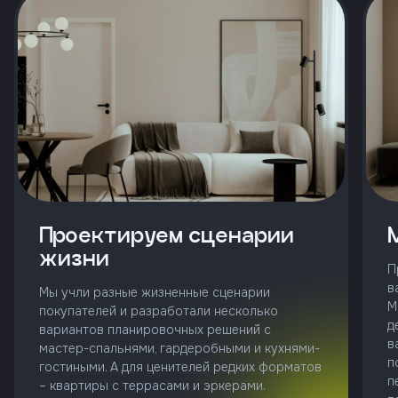
и
с
условиями
политики
конфиденциальности
тправить
Позвонить
Проектируем сценарии
+7 (343)
253-71-10
жизни
П
Заказать
в
Мы учли разные жизненные сценарии
звонок
М
покупателей и разработали несколько
д
вариантов планировочных решений с
в
мастер-спальнями, гардеробными и кухнями-
п
гостиными. А для ценителей редких форматов
п
– квартиры с террасами и эркерами.