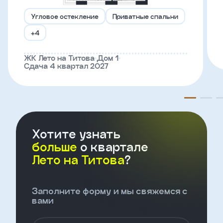
Угловое остекление
Приватные спальни
Телефон
+4
ЖК Лето на Титова
Дом 1
Введите название агенства
Сдача 4 квартал 2027
Я
согласен
на
обработку
персональных
Хотите узнать
данных
и
больше
о квартале
с
Лето на Титова
?
условиями
политики
конфиденциальности
Заполните форму и мы свяжемся с
вами
тправить