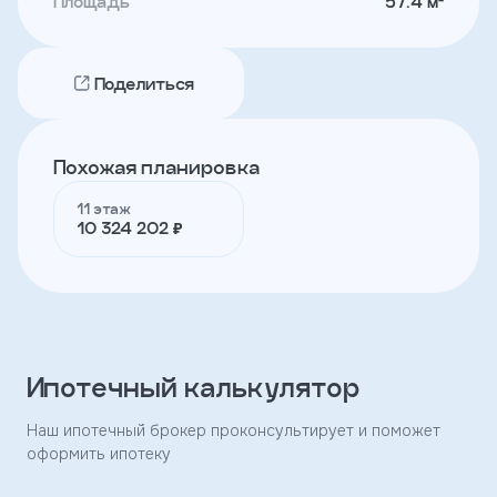
Площадь
57.4 м²
Телефон
Поделиться
Я
согласен
Похожая планировка
на
обработку
11 этаж
персональных
10 324 202 ₽
данных
и
с
условиями
политики
конфиденциальности
Ипотечный калькулятор
тправить
Наш ипотечный брокер проконсультирует и поможет
оформить ипотеку