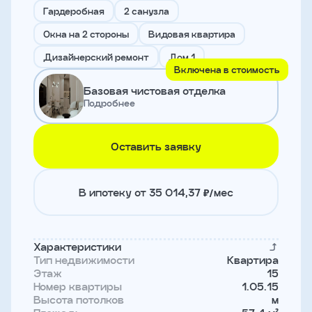
и
Гардеробная
2 санузла
с
условиями
Окна на 2 стороны
Видовая квартира
политики
конфиденциальности
Дизайнерский ремонт
Дом 1
Включена в стоимость
Базовая чистовая отделка
тправить
Подробнее
Записаться
Оставить заявку
на
встречу
В ипотеку от 35 014,37 ₽/мес
Характеристики
Тип недвижимости
Квартира
Этаж
15
Номер квартиры
1.05.15
Высота потолков
м
Имя