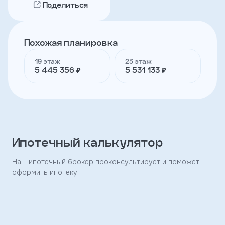
Поделиться
Телефон
Похожая планировка
19 этаж
23 этаж
Я
5 445 356 ₽
5 531 133 ₽
согласен
на
обработку
персональных
данных
и
с
условиями
Ипотечный калькулятор
политики
конфиденциальности
Наш ипотечный брокер проконсультирует и поможет
оформить ипотеку
тправить