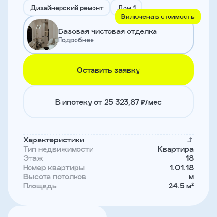
и
Дизайнерский ремонт
Дом 1
с
Включена в стоимость
условиями
Базовая чистовая отделка
политики
конфиденциальности
Подробнее
Оставить заявку
тправить
Записаться
В ипотеку от 25 323,87 ₽/мес
на
встречу
Характеристики
Тип недвижимости
Квартира
Этаж
18
Номер квартиры
1.01.18
Высота потолков
м
Площадь
24.5 м²
Имя