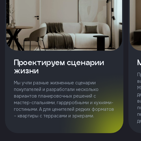
и
с
условиями
политики
конфиденциальности
тправить
Проектируем сценарии
жизни
П
Позвонить
в
Мы учли разные жизненные сценарии
+7 (343)
М
253-71-10
покупателей и разработали несколько
д
вариантов планировочных решений с
в
Заказать
мастер-спальнями, гардеробными и кухнями-
звонок
п
гостиными. А для ценителей редких форматов
п
– квартиры с террасами и эркерами.
д