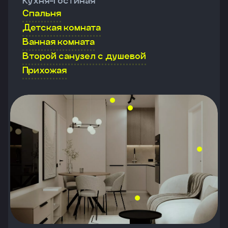
Кухня-гостиная
Спальня
Детская комната
Ванная комната
Второй санузел с душевой
Прихожая