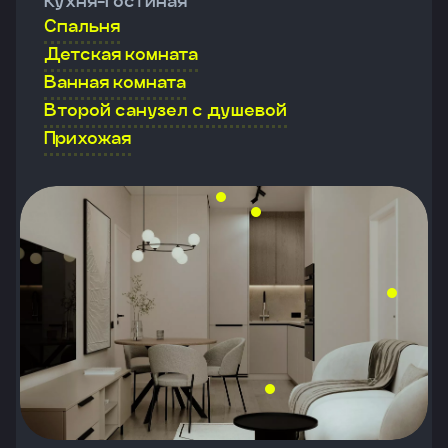
Кухня-гостиная
Спальня
Детская комната
Ванная комната
Второй санузел с душевой
Прихожая