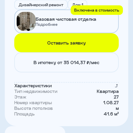
и
Дизайнерский ремонт
Дом 1
с
Включена в стоимость
условиями
Базовая чистовая отделка
политики
конфиденциальности
Подробнее
Оставить заявку
тправить
Записаться
В ипотеку от 35 014,37 ₽/мес
на
встречу
Характеристики
Тип недвижимости
Квартира
Этаж
27
Номер квартиры
1.08.27
Высота потолков
м
Площадь
41.6 м²
Имя