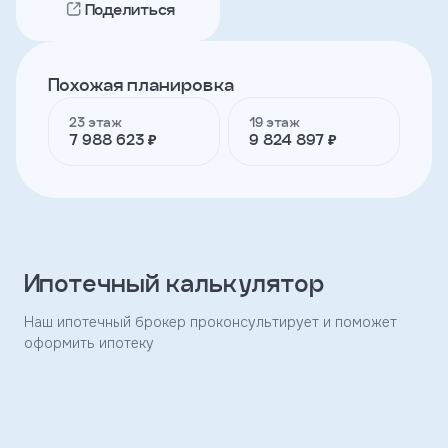
Поделиться
Телефон
Похожая планировка
23 этаж
19 этаж
Я
7 988 623 ₽
9 824 897 ₽
согласен
на
обработку
персональных
данных
и
с
условиями
Ипотечный калькулятор
политики
конфиденциальности
Наш ипотечный брокер проконсультирует и поможет
оформить ипотеку
тправить