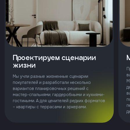
и
с
условиями
политики
конфиденциальности
тправить
Проектируем сценарии
жизни
П
Позвонить
в
Мы учли разные жизненные сценарии
+7 (343)
М
253-71-10
покупателей и разработали несколько
д
вариантов планировочных решений с
в
Заказать
мастер-спальнями, гардеробными и кухнями-
звонок
п
гостиными. А для ценителей редких форматов
п
– квартиры с террасами и эркерами.
д