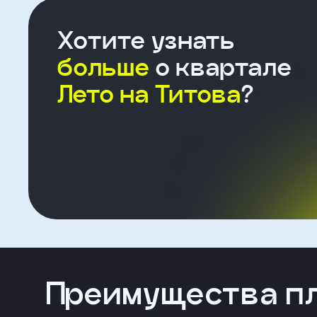
Хотите узнать
больше
о квартале
Форма
Лето на Титова
?
для
агента
Клиент
ФИО
Телефон
Добавить
Преимущества п
участника