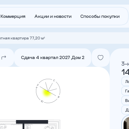
Коммерция
Акции и новости
Способы покупки
тная квартира 77,20 м²
О
Акции и
застройщике
новости
Сдача 4 квартал 2027
Дом 2
3-
1
Агентам
Ипотека
траншам
Л
Г
Лето в
Докуме
В
Городе
Д
Вакансии
Контакт