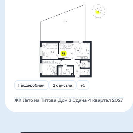
Что-
то
пошло
не
так!
Не
получилось
отправить
заявку,
Гардеробная
2 санузла
+5
попробуйте
ЖК Лето на Титова
Дом 2
Сдача 4 квартал 2027
ещё
раз