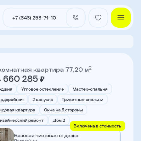
+7 (343) 253-71-10
2
комнатная квартира 77,20 м
4 660 285 ₽
и
оджия
Угловое остекление
Мастер-спальня
ардеробная
2 санузла
Приватные спальни
нты
идовая квартира
Окна на 3 стороны
изайнерский ремонт
Дом 2
Включена в стоимость
ы
Базовая чистовая отделка
Подробнее