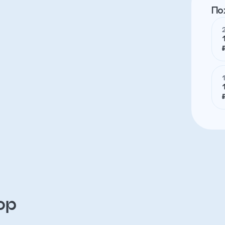
По
ор