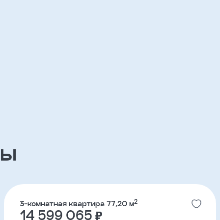
ЖК Азбука на Титова
3-комнатные
ов
ЖК Река Парк
партнерский проект
ЖК Южные кварталы
партнерский проект
ры
ЖК ДА на Амундсена
партнерский проект
2
3-комнатная квартира 77,20 м
14 599 065 ₽