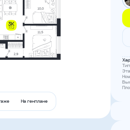
Тендеры
Канал
доверия
Хар
Ти
Эт
Но
Выс
Пл
таже
На генплане