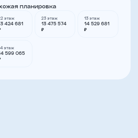
хожая планировка
22 этаж
23 этаж
13 этаж
13 424 681
13 475 574
14 529 681
₽
₽
₽
14 этаж
14 599 065
₽