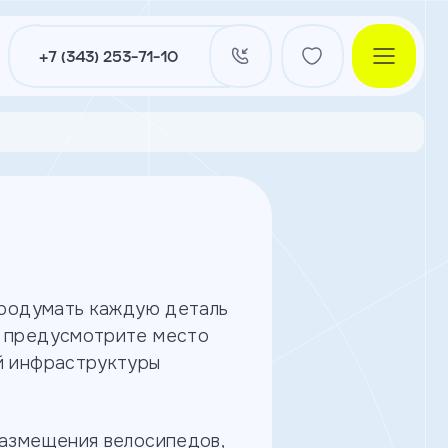
+7 (343) 253-71-10
и
продумать каждую деталь
: предусмотрите место
нты
й инфраструктуры
ы
размещения велосипедов,