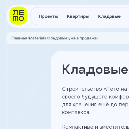
Заказать
звонок
Проекты
Квартиры
Кладовые
Главная
Materials
Кладовые уже в продаже!
Имя
студии
Квартал на Титова
ЖК Лето на Титова
2-комнатные
Телефон
Кладовые 
Я
Квартиры
ЖК Азбука на Турист
согласен
Строительство «Лето на
на
в проекте
обработку
своего будущего комфор
персональных
для хранения ещё до пе
данных
и
комплекса.
с
Кладовые
условиями
ЖК Теплые кварталы
политики
Компактные и вместител
партнерский проект