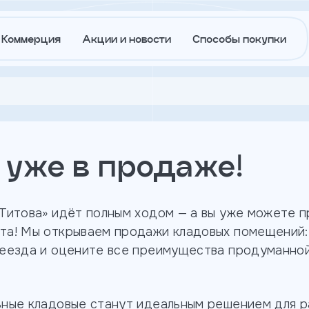
Коммерция
Акции и новости
Способы покупки
1-комнатные
О
Акции и
ЖК Азбука на Титова
застройщике
новости
3-комнатные
уже в продаже!
Агентам
Ипотека
траншам
ов
ЖК Река Парк
 Титова» идёт полным ходом — а вы уже можете 
партнерский проект
та! Мы открываем продажи кладовых помещений
Лето в
Докуме
реезда и оцените все преимущества продуманно
Городе
ЖК Южные кварталы
Вакансии
Контакт
ьные кладовые станут идеальным решением для 
партнерский проект