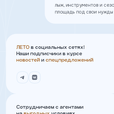
конфиденциальности
лыж, инструментов и сез
площадь под свои нужды 
тправить
ЖК Орбита
партнерский проект
Оставить
заявку
ЛЕТО
в социальных сетях!
Наши подписчики в курсе
новостей
и
спецпредложений
Имя
Телефон
Я
согласен
Сотрудничаем с агентами
на
обработку
на
выгодных
условиях