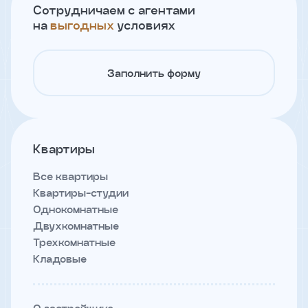
Сотрудничаем с агентами
на
выгодных
условиях
Телефон
Заполнить форму
Введите название агенства
Я
согласен
Квартиры
на
обработку
персональных
Все квартиры
данных
Квартиры-студии
и
Однокомнатные
с
условиями
Двухкомнатные
политики
Трехкомнатные
конфиденциальности
Кладовые
тправить