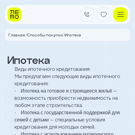
Заказать
звонок
Главная
Способы покупки
Ипотека
Квартал на Титова
Имя
Ипотека
Квартиры
Телефон
Виды ипотечного кредитования:
Мы предлагаем следующие виды ипотечного
Я
кредитования:
согласен
Кладовые
—
·
Ипотека на готовое и строящееся жильё
на
обработку
возможность приобрести недвижимость на
персональных
любом этапе строительства.
данных
и
·
Ипотека с государственной поддержкой для
с
О застройщике
— специальные условия
семей с детьми
условиями
Акции и новости
кредитования для молодых семей.
политики
Агентам
конфиденциальности
·
Ипотека с использованием материнского