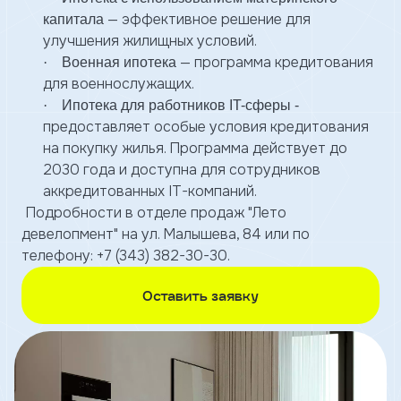
Ипотека траншами
— эффективное решение для
капитала
Лето в Городе
улучшения жилищных условий.
тправить
Документы
— программа кредитования
·
Военная ипотека
Вакансии
для военнослужащих.
Оставить
Контакты
·
Ипотека для работников IT
-сферы
-
заявку
Тендеры
предоставляет особые условия кредитования
Канал доверия
на покупку жилья. Программа действует до
2030 года и доступна для сотрудников
аккредитованных IT-компаний.
Имя
Подробности в отделе продаж "Лето
девелопмент" на ул. Малышева, 84 или по
телефону: +7 (343) 382-30-30.
Телефон
Оставить заявку
Я
согласен
на
обработку
персональных
данных