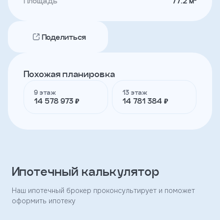
Площадь
77.2 м²
Телефон
Поделиться
Я
согласен
Похожая планировка
на
обработку
9 этаж
13 этаж
персональных
14 578 973 ₽
14 781 384 ₽
данных
и
с
условиями
политики
конфиденциальности
Ипотечный калькулятор
тправить
Наш ипотечный брокер проконсультирует и поможет
оформить ипотеку