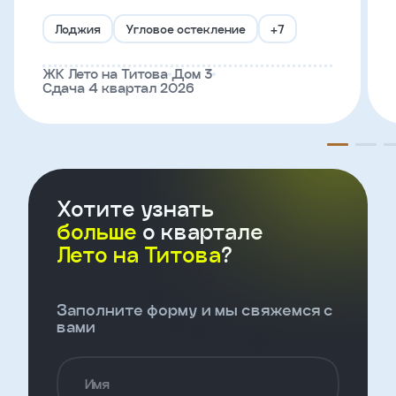
Лоджия
Угловое остекление
+7
Телефон
ЖК Лето на Титова
Дом 3
Сдача 4 квартал 2026
Введите название агенства
Я
согласен
на
Хотите узнать
обработку
персональных
больше
о квартале
данных
Лето на Титова
?
и
с
условиями
политики
Заполните форму и мы свяжемся с
конфиденциальности
вами
тправить
Имя