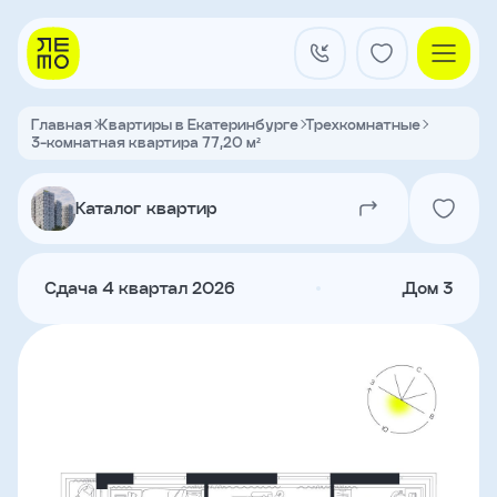
Заказать
звонок
Главная
Квартиры в Екатеринбурге
Трехкомнатные
3-комнатная квартира 77,20 м²
Квартал на Титова
Имя
Каталог квартир
Квартиры
Телефон
Сдача 4 квартал 2026
Дом 3
Я
согласен
Кладовые
на
обработку
персональных
данных
и
с
О застройщике
условиями
Акции и новости
политики
Агентам
конфиденциальности