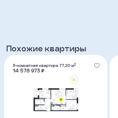
Клиент
ФИО
Телефон
Похожие квартиры
Добавить
участника
2
3-комнатная квартира 77,20 м
14 578 973 ₽
Агент
Фамилия
Имя