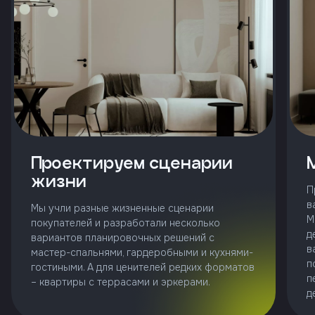
и
с
условиями
политики
конфиденциальности
тправить
Проектируем сценарии
Позвонить
жизни
+7 (343)
П
253-71-10
в
Мы учли разные жизненные сценарии
М
покупателей и разработали несколько
Заказать
д
вариантов планировочных решений с
звонок
в
мастер-спальнями, гардеробными и кухнями-
п
гостиными. А для ценителей редких форматов
п
– квартиры с террасами и эркерами.
д