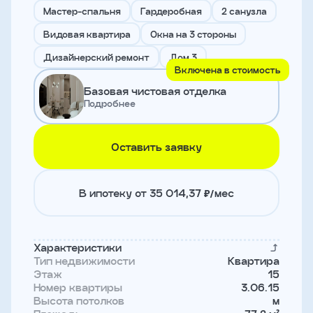
и
Мастер-спальня
Гардеробная
2 санузла
с
условиями
Видовая квартира
Окна на 3 стороны
политики
конфиденциальности
Дизайнерский ремонт
Дом 3
Включена в стоимость
Базовая чистовая отделка
тправить
Подробнее
Записаться
Оставить заявку
на
встречу
В ипотеку от 35 014,37 ₽/мес
Характеристики
Тип недвижимости
Квартира
Этаж
15
Номер квартиры
3.06.15
Высота потолков
м
Имя