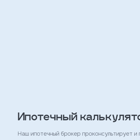
персональных
данных
и
с
условиями
политики
конфиденциальности
тправить
Записаться
на
встречу
Ипотечный калькулят
Наш ипотечный брокер проконсультирует и