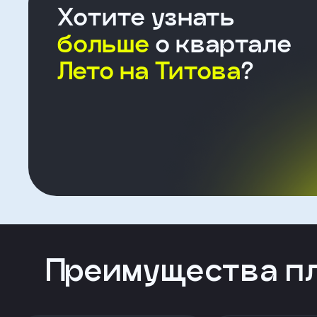
Хотите узнать
больше
о квартале
Лето на Титова
?
Форма
для
агента
Клиент
ФИО
Телефон
Преимущества п
Добавить
участника