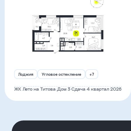
Что-
то
пошло
не
так!
Не
получилось
Лоджия
Угловое остекление
+7
отправить
заявку,
ЖК Лето на Титова
Дом 3
Сдача 4 квартал 2026
попробуйте
ещё
раз