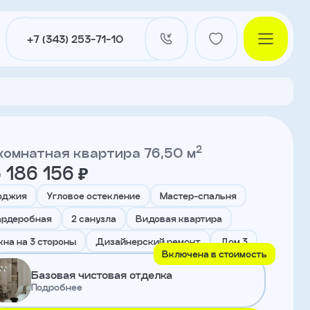
+7 (343) 253-71-10
2
комнатная квартира 76,50 м
 186 156 ₽
и
оджия
Угловое остекление
Мастер-спальня
ардеробная
2 санузла
Видовая квартира
нты
кна на 3 стороны
Дизайнерский ремонт
Дом 3
Включена в стоимость
Базовая чистовая отделка
Подробнее
ы