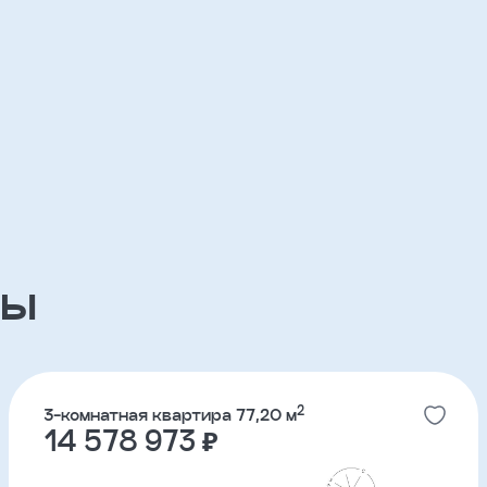
ов
ЖК Река Парк
партнерский проект
ЖК Южные кварталы
партнерский проект
ры
ЖК ДА на Амундсена
партнерский проект
2
3-комнатная квартира 77,20 м
14 578 973 ₽