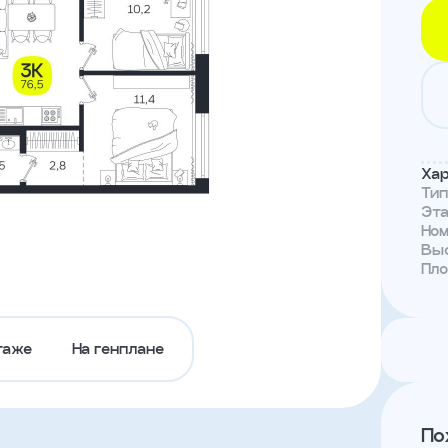
Тендеры
Канал
доверия
Хар
Ти
Эт
Но
Выс
Пл
таже
На генплане
По