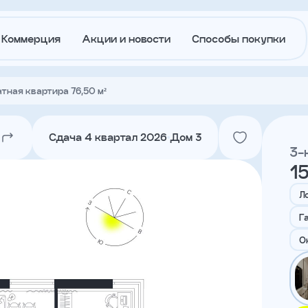
Коммерция
Акции и новости
Способы покупки
тная квартира 76,50 м²
О
Акции и
застройщике
новости
Сдача 4 квартал 2026
Дом 3
3-
15
Агентам
Ипотека
траншам
Л
Г
Лето в
Докуме
О
Городе
Вакансии
Контакт