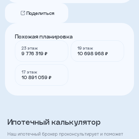
Поделиться
Телефон
Похожая планировка
Я
согласен
23 этаж
19 этаж
на
9 776 319 ₽
10 698 968 ₽
обработку
персональных
данных
и
17 этаж
с
10 891 059 ₽
условиями
политики
конфиденциальности
тправить
Ипотечный калькулятор
Наш ипотечный брокер проконсультирует и поможет