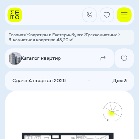
Заказать
звонок
Главная
Квартиры в Екатеринбурге
Трехкомнатные
3-комнатная квартира 48,20 м²
Квартал на Титова
Имя
Каталог квартир
Квартиры
Телефон
Сдача 4 квартал 2026
Дом 3
Я
согласен
Кладовые
на
обработку
персональных
данных
и
с
О застройщике
условиями
Акции и новости
политики
Агентам
конфиденциальности