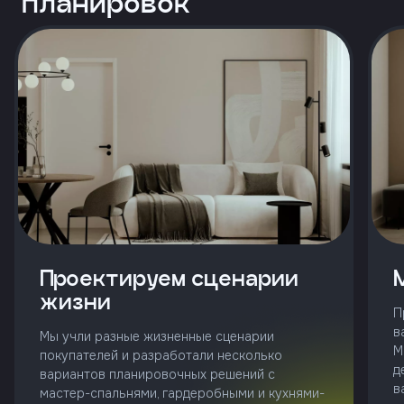
планировок
и
с
условиями
политики
конфиденциальности
тправить
Позвонить
+7 (343)
253-71-10
Проектируем сценарии
Заказать
жизни
звонок
П
в
Мы учли разные жизненные сценарии
М
покупателей и разработали несколько
д
вариантов планировочных решений с
в
мастер-спальнями, гардеробными и кухнями-