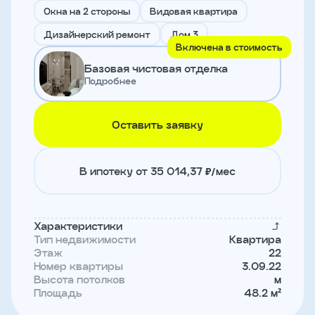
и
Окна на 2 стороны
Видовая квартира
с
условиями
Дизайнерский ремонт
Дом 3
политики
Включена в стоимость
конфиденциальности
Базовая чистовая отделка
Подробнее
тправить
Оставить заявку
Записаться
на
встречу
В ипотеку от 35 014,37 ₽/мес
Характеристики
Тип недвижимости
Квартира
Этаж
22
Номер квартиры
3.09.22
Высота потолков
м
Площадь
48.2 м²
Имя