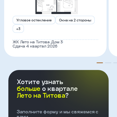
Телефон
Угловое остекление
Окна на 2 стороны
+3
Введите название агенства
ЖК Лето на Титова
Дом 3
Сдача 4 квартал 2026
Я
согласен
на
обработку
персональных
данных
и
с
Хотите узнать
условиями
больше
о квартале
политики
конфиденциальности
Лето на Титова
?
тправить
Заполните форму и мы свяжемся с
вами