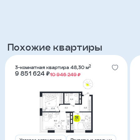
Клиент
ФИО
Похожие квартиры
Телефон
2
3-комнатная квартира 48,30 м
Добавить
9 851 624 ₽
10 946 249 ₽
участника
Агент
Фамилия
Имя
Угловое остекление
Приватные спальни