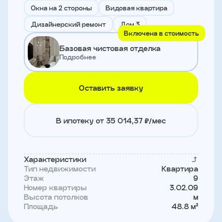
и
Окна на 2 стороны
Видовая квартира
с
условиями
Дизайнерский ремонт
Дом 3
политики
Включена в стоимость
конфиденциальности
Базовая чистовая отделка
Подробнее
тправить
Оставить заявку
Записаться
на
встречу
В ипотеку от 35 014,37 ₽/мес
Характеристики
Тип недвижимости
Квартира
Этаж
9
Номер квартиры
3.02.09
Высота потолков
м
Площадь
48.8 м²
Имя