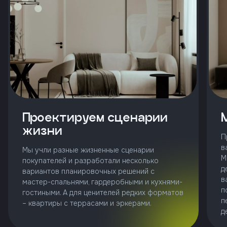
и
с
условиями
политики
конфиденциальности
тправить
Проектируем сценарии
Позвонить
жизни
+7 (343)
П
253-71-10
в
Мы учли разные жизненные сценарии
М
покупателей и разработали несколько
Заказать
д
вариантов планировочных решений с
звонок
в
мастер-спальнями, гардеробными и кухнями-
п
гостиными. А для ценителей редких форматов
п
– квартиры с террасами и эркерами.
д