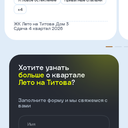
+4
Телефон
ЖК Лето на Титова
Дом 3
Сдача 4 квартал 2026
Введите название агенства
Я
согласен
на
Хотите узнать
обработку
персональных
больше
о квартале
данных
Лето на Титова
?
и
с
условиями
политики
Заполните форму и мы свяжемся с
конфиденциальности
вами
тправить
Имя