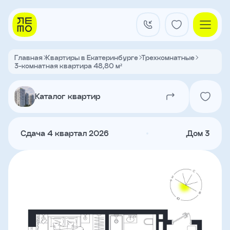
Заказать
звонок
Главная
Квартиры в Екатеринбурге
Трехкомнатные
3-комнатная квартира 48,80 м²
Квартал на Титова
Имя
Каталог квартир
Квартиры
Телефон
Сдача 4 квартал 2026
Дом 3
Я
согласен
Кладовые
на
обработку
персональных
данных
и
с
О застройщике
условиями
Акции и новости
политики
Агентам
конфиденциальности