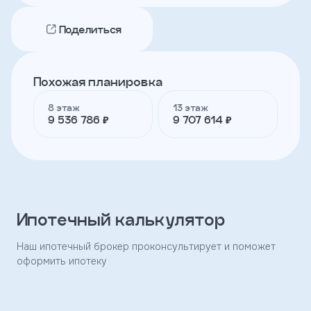
Поделиться
Телефон
Похожая планировка
Я
согласен
8 этаж
13 этаж
на
9 536 786 ₽
9 707 614 ₽
обработку
персональных
данных
и
с
условиями
политики
конфиденциальности
Ипотечный калькулятор
Наш ипотечный брокер проконсультирует и поможет
тправить
оформить ипотеку