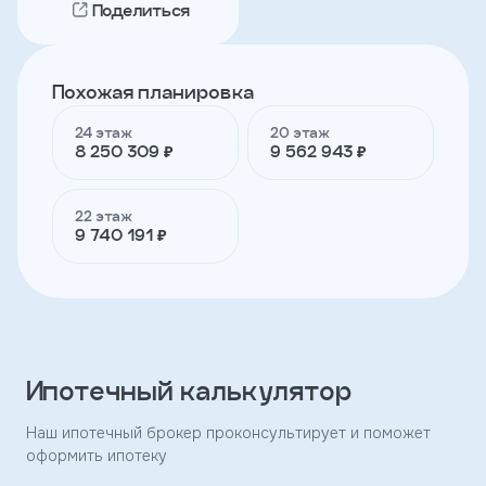
Поделиться
Телефон
Похожая планировка
24 этаж
20 этаж
Я
8 250 309 ₽
9 562 943 ₽
согласен
на
обработку
персональных
22 этаж
данных
9 740 191 ₽
и
с
условиями
политики
конфиденциальности
Ипотечный калькулятор
тправить
Наш ипотечный брокер проконсультирует и поможет
оформить ипотеку