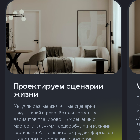
и
с
условиями
политики
конфиденциальности
тправить
Позвонить
+7 (343)
Проектируем сценарии
253-71-10
жизни
П
Заказать
в
звонок
Мы учли разные жизненные сценарии
М
покупателей и разработали несколько
д
вариантов планировочных решений с
в
мастер-спальнями, гардеробными и кухнями-
п
гостиными. А для ценителей редких форматов
п
– квартиры с террасами и эркерами.