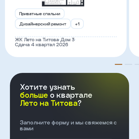
Приватные спальни
Телефон
Дизайнерский ремонт
+1
ЖК Лето на Титова
Дом 3
Введите название агенства
Сдача 4 квартал 2026
Я
согласен
на
обработку
персональных
данных
Хотите узнать
и
больше
о квартале
с
условиями
Лето на Титова
?
политики
конфиденциальности
Заполните форму и мы свяжемся с
вами
тправить