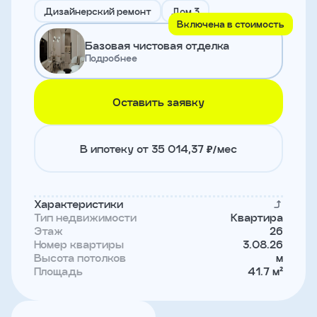
и
Дизайнерский ремонт
Дом 3
с
Включена в стоимость
условиями
Базовая чистовая отделка
политики
конфиденциальности
Подробнее
Оставить заявку
тправить
Записаться
В ипотеку от 35 014,37 ₽/мес
на
встречу
Характеристики
Тип недвижимости
Квартира
Этаж
26
Номер квартиры
3.08.26
Высота потолков
м
Площадь
41.7 м²
Имя