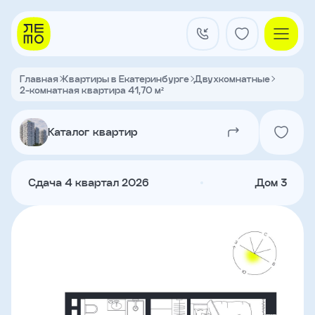
Заказать
звонок
Главная
Квартиры в Екатеринбурге
Двухкомнатные
2-комнатная квартира 41,70 м²
Квартал на Титова
Имя
Каталог квартир
Квартиры
Телефон
Сдача 4 квартал 2026
Дом 3
Я
согласен
Кладовые
на
обработку
персональных
данных
и
с
О застройщике
условиями
Акции и новости
политики
Агентам
конфиденциальности