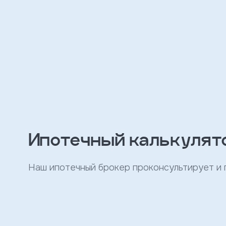
персональных
данных
и
с
условиями
политики
конфиденциальности
тправить
Записаться
на
Ипотечный калькулят
встречу
Наш ипотечный брокер проконсультирует и