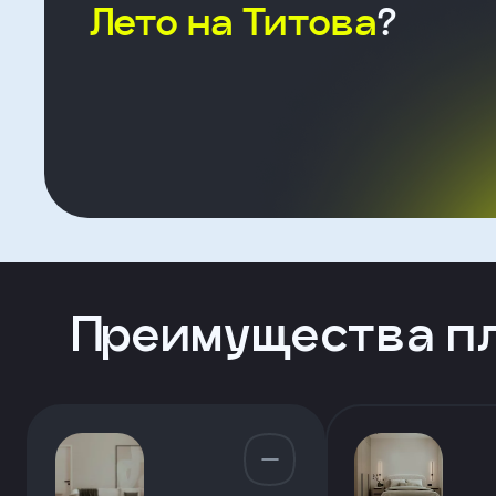
Лето на Титова
?
Форма
для
агента
Клиент
ФИО
Преимущества п
Телефон
Добавить
участника