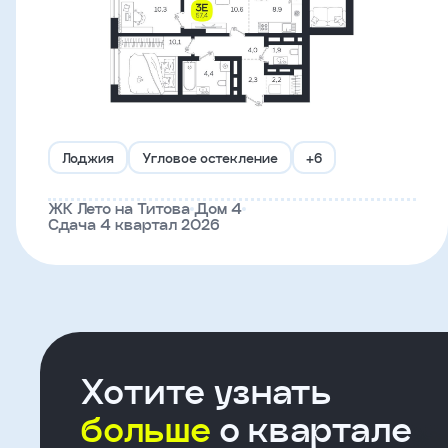
Что-
то
пошло
не
так!
Лоджия
Угловое остекление
+6
Не
ЖК Лето на Титова
Дом 4
Сдача 4 квартал 2026
получилось
отправить
заявку,
попробуйте
ещё
раз
Хотите узнать
больше
о квартале