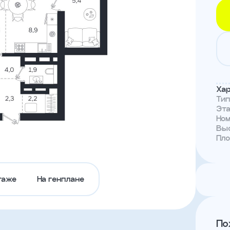
Тендеры
Канал
доверия
Хар
Ти
Эт
Но
Выс
Пл
таже
На генплане
По