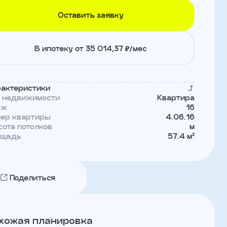
Оставить заявку
В ипотеку от 35 014,37 ₽/мес
актеристики
п недвижимости
Квартира
аж
16
мер квартиры
4.06.16
ота потолков
м
ощадь
57.4 м²
Поделиться
хожая планировка