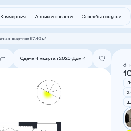
Коммерция
Акции и новости
Способы покупки
тная квартира 57,40 м²
О
Акции и
застройщике
новости
Сдача 4 квартал 2026
Дом 4
3-
10
Агентам
Ипотека
траншам
Л
2
Лето в
Докуме
Д
Городе
Вакансии
Контакт