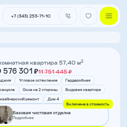
+7 (343) 253-71-10
2
комнатная квартира 57,40 м
 576 301 ₽
11 751 445 ₽
и
оджия
Угловое остекление
Гардеробная
 санузла
Окна на 2 стороны
Видовая квартира
нты
изайнерский ремонт
Дом 4
Включена в стоимость
Базовая чистовая отделка
Подробнее
ы