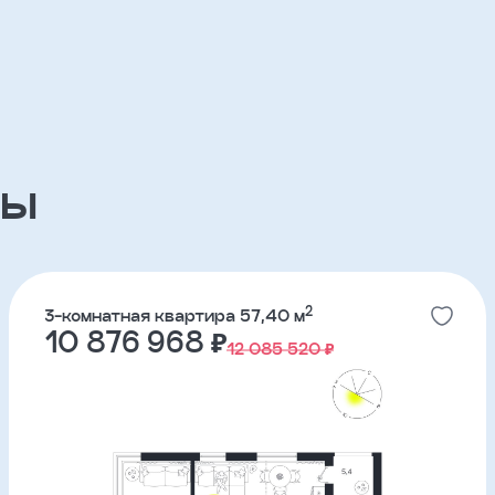
ов
ЖК Река Парк
партнерский проект
ры
ЖК Южные кварталы
партнерский проект
2
3-комнатная квартира 57,40 м
10 876 968 ₽
12 085 520 ₽
ЖК ДА на Амундсена
партнерский проект