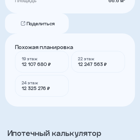
Площадь
66.6 м²
Телефон
Поделиться
Я
согласен
Похожая планировка
на
обработку
19 этаж
22 этаж
персональных
12 107 680 ₽
12 247 563 ₽
данных
и
с
условиями
24 этаж
политики
12 325 276 ₽
конфиденциальности
тправить
Ипотечный калькулятор