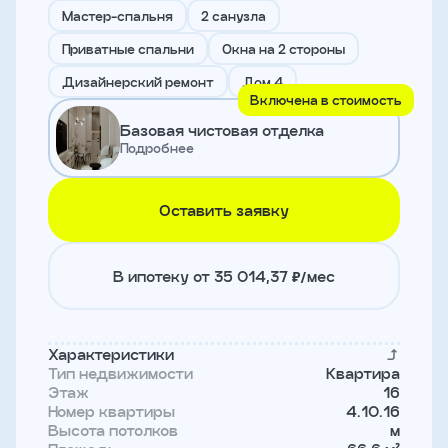
и
Мастер-спальня
2 санузла
с
условиями
Приватные спальни
Окна на 2 стороны
политики
конфиденциальности
Дизайнерский ремонт
Дом 4
Включена в стоимость
Базовая чистовая отделка
тправить
Подробнее
Записаться
Оставить заявку
на
встречу
В ипотеку от 35 014,37 ₽/мес
Характеристики
Тип недвижимости
Квартира
Этаж
16
Номер квартиры
4.10.16
Высота потолков
м
Имя