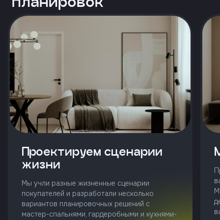
планировок
и
с
условиями
политики
конфиденциальности
тправить
Позвонить
+7 (343)
253-71-10
Проектируем сценарии
Заказать
жизни
звонок
П
в
Мы учли разные жизненные сценарии
М
покупателей и разработали несколько
д
вариантов планировочных решений с
в
мастер-спальнями, гардеробными и кухнями-