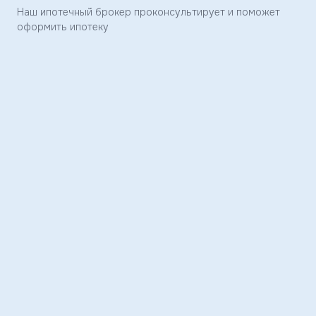
Наш ипотечный брокер проконсультирует и поможет
Заявка
оформить ипотеку
отправлена
Скоро
с
вами
свяжется
наш
менеджер
и
ответит
на
ваши
вопросы