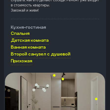
слушать, как его делают соседи. Ремонт уже входит
в стоимость квартиры.
Заезжай и живи!
Кухня-гостиная
Спальня
Детская комната
Ванная комната
Второй санузел с душевой
Прихожая