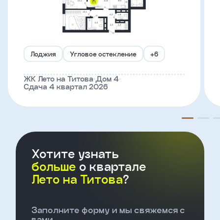
Телефон
Лоджия
Угловое остекление
+6
Введите название агенства
ЖК Лето на Титова
Дом 4
Сдача 4 квартал 2026
Я
согласен
на
обработку
персональных
данных
и
с
Хотите узнать
условиями
больше
о квартале
политики
конфиденциальности
Лето на Титова
?
тправить
Заполните форму и мы свяжемся с
вами