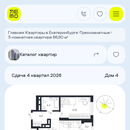
Заказать
звонок
Главная
Квартиры в Екатеринбурге
Трехкомнатные
3-комнатная квартира 66,60 м²
Квартал на Титова
Имя
Каталог квартир
Квартиры
Телефон
Сдача 4 квартал 2026
Дом 4
Я
согласен
Кладовые
на
обработку
персональных
данных
и
с
О застройщике
условиями
Акции и новости
политики
Агентам
конфиденциальности