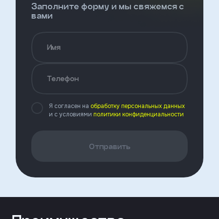
Заполните форму и мы свяжемся с
Откликнуться
вами
Имя
Имя
Телефон
Телефон
Я согласен на
обработку персональных данных
и с условиями
политики конфиденциальности
Добавьте файл резюме
Отправить
Я
согласен
на
обработку
персональных
данных