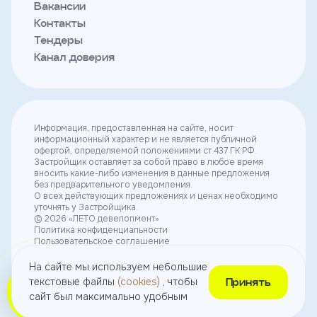
Вакансии
Контакты
Тендеры
Канал доверия
Информация, предоставленная на сайте, носит
информационный характер и не является публичной
офертой, определяемой положениями ст.437 ГК РФ.
Застройщик оставляет за собой право в любое время
вносить какие-либо изменения в данные предложения
без предварительного уведомления.
О всех действующих предложениях и ценах необходимо
уточнять у Застройщика.
© 2026 «ЛЕТО девелопмент»
Политика конфиденциальности
Пользовательское соглашение
Согласие на получение рекламы
Согласие на использование небольших текстовых
На сайте мы используем небольшие
файлов (cookies)
текстовые файлы
(cookies)
, чтобы
Принять
сайт был максимально удобным
Выбрать
квартиру