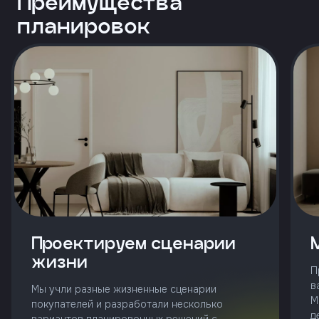
Преимущества
и
с
планировок
условиями
политики
конфиденциальности
тправить
Позвонить
+7 (343)
253-71-10
Заказать
Проектируем сценарии
звонок
жизни
П
в
Мы учли разные жизненные сценарии
М
покупателей и разработали несколько
д
вариантов планировочных решений с