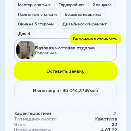
и
Мастер-спальня
Гардеробная
2 санузла
с
условиями
Приватные спальни
Видовая квартира
политики
конфиденциальности
Окна на 3 стороны
Дизайнерский ремонт
Дом 4
Включена в стоимость
тправить
Базовая чистовая отделка
Подробнее
Записаться
на
встречу
Оставить заявку
В ипотеку от 35 014,37 ₽/мес
Характеристики
Тип недвижимости
Квартира
Этаж
22
Имя
Номер квартиры
4.07.22