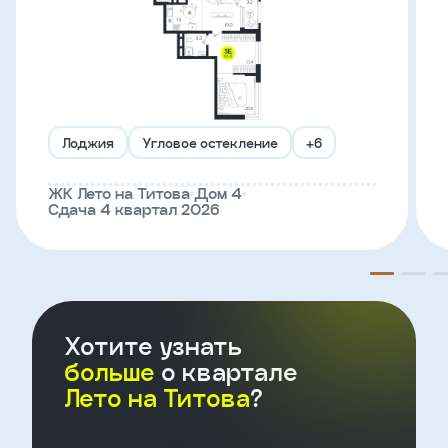
Телефон
Введите название агенства
Лоджия
Угловое остекление
+6
Я
ЖК Лето на Титова
Дом 4
согласен
Сдача 4 квартал 2026
на
обработку
персональных
данных
и
с
условиями
политики
Хотите узнать
конфиденциальности
больше
о квартале
Лето на Титова
?
тправить