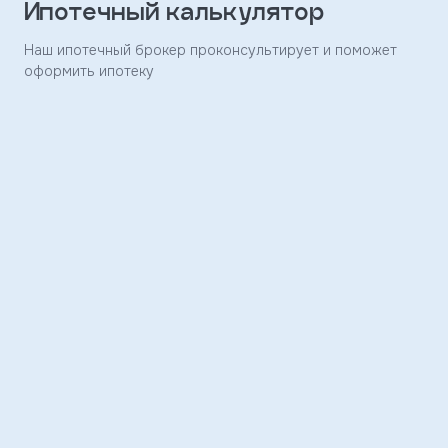
Ипотечный калькулятор
Заявка
отправлена
Наш ипотечный брокер проконсультирует и поможет
оформить ипотеку
Скоро
с
вами
свяжется
наш
менеджер
и
ответит
на
ваши
вопросы