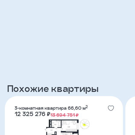
Клиент
ФИО
Телефон
Добавить
участника
Похожие квартиры
Агент
Фамилия
2
3-комнатная квартира 66,60 м
12 325 276 ₽
13 694 751 ₽
Имя