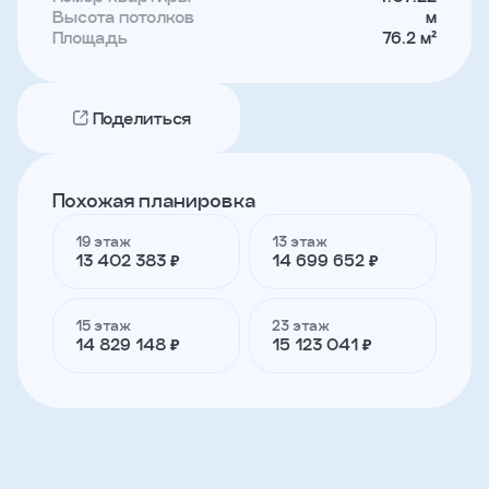
Высота потолков
м
Площадь
76.2 м²
Телефон
Поделиться
Я
согласен
на
обработку
Похожая планировка
персональных
данных
19 этаж
13 этаж
и
13 402 383 ₽
14 699 652 ₽
с
условиями
политики
конфиденциальности
15 этаж
23 этаж
14 829 148 ₽
15 123 041 ₽
тправить