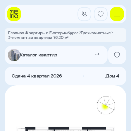
Заказать
звонок
Главная
Квартиры в Екатеринбурге
Трехкомнатные
3-комнатная квартира 76,20 м²
Квартал на Титова
Имя
Каталог квартир
Квартиры
Телефон
Сдача 4 квартал 2026
Дом 4
Я
согласен
Кладовые
на
обработку
персональных
данных
и
с
О застройщике
условиями
Акции и новости
политики
Агентам
конфиденциальности