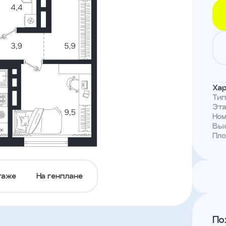
Тендеры
Канал
доверия
Хар
Ти
Эт
Но
Выс
Пл
таже
На генплане
По