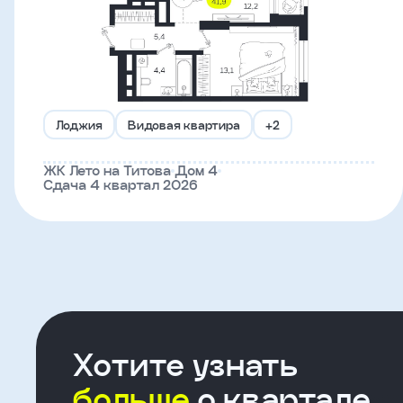
Что-
то
пошло
не
Лоджия
Видовая квартира
+2
так!
ЖК Лето на Титова
Дом 4
Не
Сдача 4 квартал 2026
получилось
отправить
заявку,
попробуйте
ещё
раз
Хотите узнать
больше
о квартале