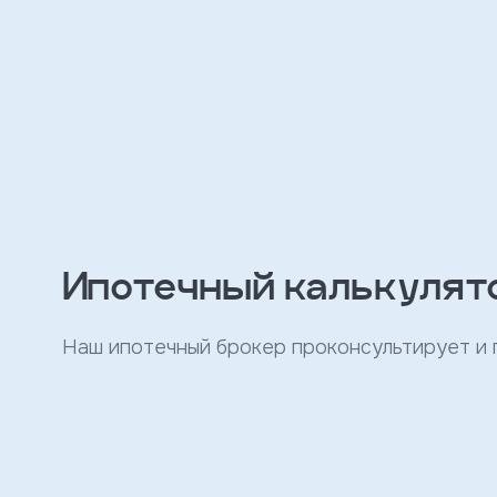
персональных
данных
и
с
условиями
политики
конфиденциальности
тправить
Записаться
Ипотечный калькулят
на
встречу
Наш ипотечный брокер проконсультирует и