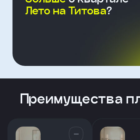
Лето на Титова
?
Форма
для
агента
Клиент
ФИО
Преимущества п
Телефон
Добавить
участника