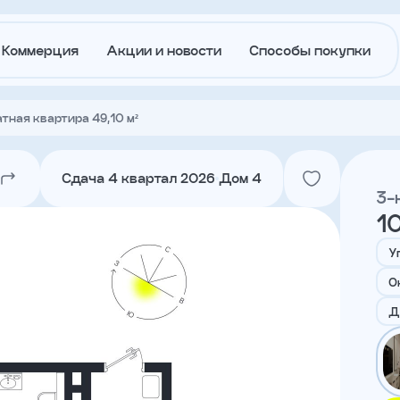
Коммерция
Акции и новости
Способы покупки
тная квартира 49,10 м²
О
Акции и
застройщике
новости
Сдача 4 квартал 2026
Дом 4
3-
1
Агентам
Ипотека
траншам
У
О
Лето в
Докуме
Д
Городе
Вакансии
Контакт