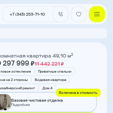
+7 (343) 253-71-10
2
комнатная квартира 49,10 м
0 297 999 ₽
11 442 221 ₽
и
гловое остекление
Приватные спальни
кна на 2 стороны
Видовая квартира
нты
изайнерский ремонт
Дом 4
Включена в стоимость
Базовая чистовая отделка
Подробнее
ы