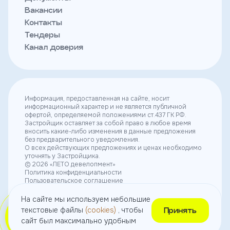
Вакансии
Контакты
Тендеры
Канал доверия
Информация, предоставленная на сайте, носит
информационный характер и не является публичной
офертой, определяемой положениями ст.437 ГК РФ.
Застройщик оставляет за собой право в любое время
вносить какие-либо изменения в данные предложения
без предварительного уведомления.
О всех действующих предложениях и ценах необходимо
уточнять у Застройщика.
© 2026 «ЛЕТО девелопмент»
Политика конфиденциальности
Пользовательское соглашение
Согласие на получение рекламы
Согласие на использование небольших текстовых
На сайте мы используем небольшие
файлов (cookies)
текстовые файлы
(cookies)
, чтобы
Принять
сайт был максимально удобным
Выбрать
квартиру