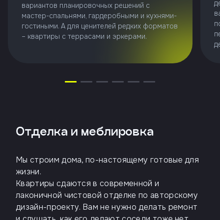
д
вариантов планировочных решений с
в
мастер-спальнями, гардеробными и кухнями-
п
гостиными. А для ценителей редких форматов
п
– квартиры с террасами и эркерами.
д
Отделка и меблировка
Мы строим дома, по-настоящему готовые для
жизни.
Квартиры сдаются в современной и
лаконичной чистовой отделке по авторскому
дизайн-проекту. Вам не нужно делать ремонт
и слушать, как его делают соседи тоже нет