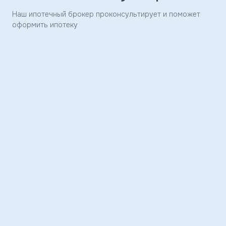
Заявка
Наш ипотечный брокер проконсультирует и поможет
отправлена
оформить ипотеку
Скоро
с
вами
свяжется
наш
менеджер
и
ответит
на
ваши
вопросы