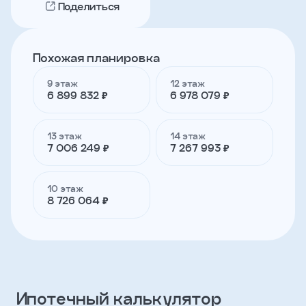
Поделиться
Телефон
Похожая планировка
9 этаж
12 этаж
Я
6 899 832 ₽
6 978 079 ₽
согласен
на
обработку
персональных
13 этаж
14 этаж
данных
7 006 249 ₽
7 267 993 ₽
и
с
условиями
10 этаж
политики
8 726 064 ₽
конфиденциальности
тправить
Ипотечный калькулятор