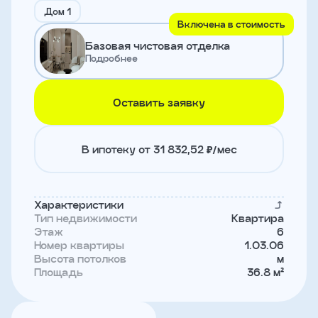
и
Дом 1
с
Включена в стоимость
условиями
Базовая чистовая отделка
политики
конфиденциальности
Подробнее
Оставить заявку
тправить
Записаться
В ипотеку от 31 832,52 ₽/мес
на
встречу
Характеристики
Тип недвижимости
Квартира
Этаж
6
Номер квартиры
1.03.06
Высота потолков
м
Площадь
36.8 м²
Имя