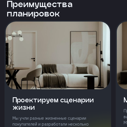
и
Преимущества
с
условиями
планировок
политики
конфиденциальности
тправить
Позвонить
+7 (343)
253-71-10
Заказать
звонок
Проектируем сценарии
жизни
П
в
Мы учли разные жизненные сценарии
М
покупателей и разработали несколько