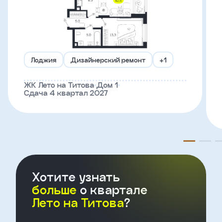
Телефон
Лоджия
Дизайнерский ремонт
+1
Введите название агенства
ЖК Лето на Титова
Дом 1
Я
Сдача 4 квартал 2027
согласен
на
обработку
персональных
данных
и
с
условиями
политики
Хотите узнать
конфиденциальности
больше
о квартале
Лето на Титова
?
тправить