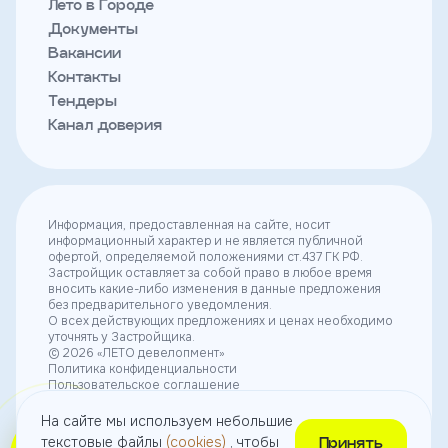
Лето в Городе
Документы
Вакансии
Контакты
Тендеры
Канал доверия
Информация, предоставленная на сайте, носит
информационный характер и не является публичной
офертой, определяемой положениями ст.437 ГК РФ.
Застройщик оставляет за собой право в любое время
вносить какие-либо изменения в данные предложения
без предварительного уведомления.
О всех действующих предложениях и ценах необходимо
уточнять у Застройщика.
© 2026 «ЛЕТО девелопмент»
Политика конфиденциальности
Пользовательское соглашение
Согласие на получение рекламы
Согласие на использование небольших текстовых
На сайте мы используем небольшие
файлов (cookies)
текстовые файлы
(cookies)
, чтобы
Принять