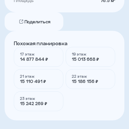
Площадь
76.5 м²
Телефон
Поделиться
Я
согласен
Похожая планировка
на
обработку
17 этаж
19 этаж
персональных
14 877 844 ₽
15 013 668 ₽
данных
и
с
условиями
21 этаж
22 этаж
политики
15 110 491 ₽
15 186 156 ₽
конфиденциальности
23 этаж
15 242 269 ₽
тправить