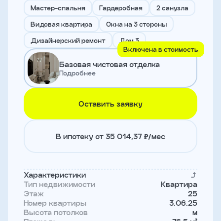
и
Мастер-спальня
Гардеробная
2 санузла
с
условиями
Видовая квартира
Окна на 3 стороны
политики
конфиденциальности
Дизайнерский ремонт
Дом 3
Включена в стоимость
Базовая чистовая отделка
тправить
Подробнее
Записаться
Оставить заявку
на
встречу
В ипотеку от 35 014,37 ₽/мес
Характеристики
Тип недвижимости
Квартира
Этаж
25
Номер квартиры
3.06.25
Высота потолков
м
Имя