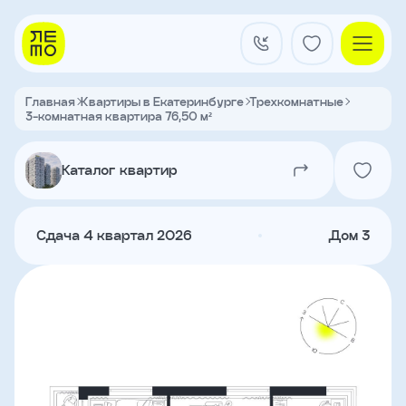
Заказать
звонок
Главная
Квартиры в Екатеринбурге
Трехкомнатные
3-комнатная квартира 76,50 м²
Квартал на Титова
Имя
Каталог квартир
Квартиры
Телефон
Сдача 4 квартал 2026
Дом 3
Я
согласен
Кладовые
на
обработку
персональных
данных
и
с
О застройщике
условиями
Акции и новости
политики
Агентам
конфиденциальности