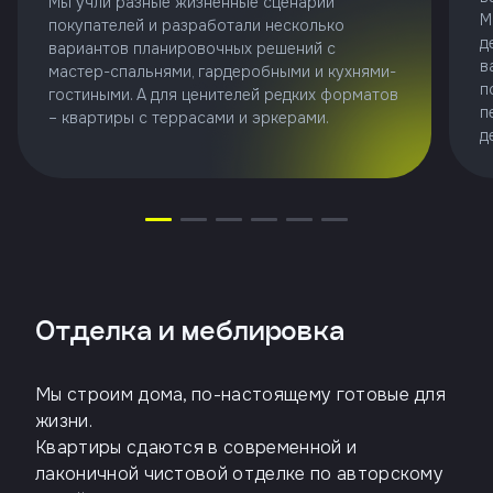
Мы учли разные жизненные сценарии
М
покупателей и разработали несколько
д
вариантов планировочных решений с
в
мастер-спальнями, гардеробными и кухнями-
п
гостиными. А для ценителей редких форматов
п
– квартиры с террасами и эркерами.
д
Отделка и меблировка
Мы строим дома, по-настоящему готовые для
жизни.
Квартиры сдаются в современной и
лаконичной чистовой отделке по авторскому