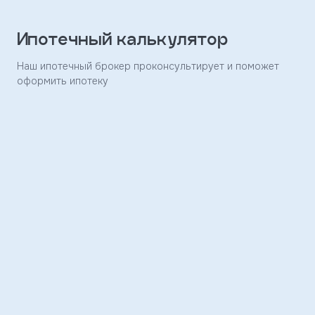
Заявка
отправлена
Ипотечный калькулятор
Скоро
Наш ипотечный брокер проконсультирует и поможет
с
оформить ипотеку
вами
свяжется
наш
менеджер
и
ответит
на
ваши
вопросы