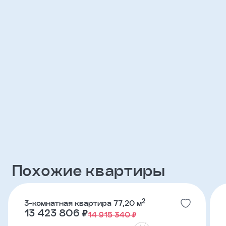
Клиент
ФИО
Телефон
Добавить
участника
Агент
Похожие квартиры
Фамилия
2
3-комнатная квартира 77,20 м
Имя
13 423 806 ₽
14 915 340 ₽