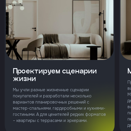
и
с
условиями
политики
конфиденциальности
тправить
Проектируем сценарии
Позвонить
жизни
+7 (343)
П
253-71-10
в
Мы учли разные жизненные сценарии
Заказать
М
покупателей и разработали несколько
звонок
д
вариантов планировочных решений с
в
мастер-спальнями, гардеробными и кухнями-
п
гостиными. А для ценителей редких форматов
п
– квартиры с террасами и эркерами.
д