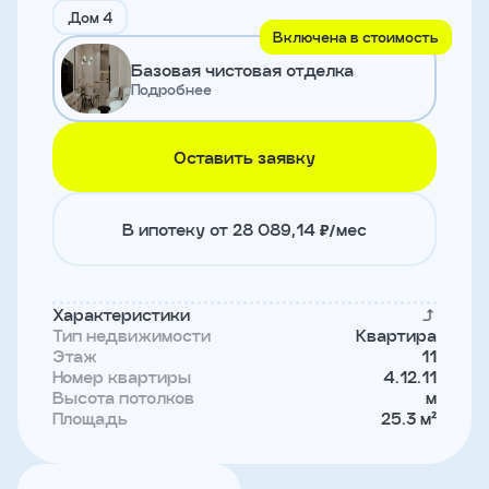
и
Дом 4
с
Включена в стоимость
условиями
Базовая чистовая отделка
политики
конфиденциальности
Подробнее
Оставить заявку
тправить
Записаться
В ипотеку от 28 089,14 ₽/мес
на
встречу
Характеристики
Тип недвижимости
Квартира
Этаж
11
Номер квартиры
4.12.11
Высота потолков
м
Площадь
25.3 м²
Имя