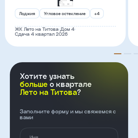
Лоджия
Угловое остекление
+4
Телефон
ЖК Лето на Титова
Дом 4
Сдача 4 квартал 2026
Введите название агенства
Я
согласен
на
обработку
Хотите узнать
персональных
больше
о квартале
данных
и
Лето на Титова
?
с
условиями
политики
конфиденциальности
Заполните форму и мы свяжемся с
вами
тправить
Имя