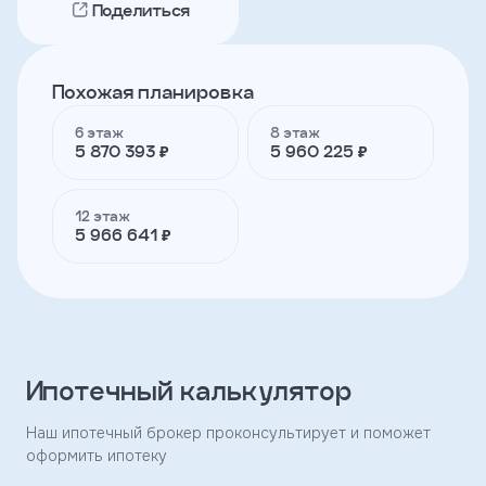
Поделиться
Телефон
Похожая планировка
6 этаж
8 этаж
Я
5 870 393 ₽
5 960 225 ₽
согласен
на
обработку
персональных
12 этаж
данных
5 966 641 ₽
и
с
условиями
политики
конфиденциальности
Ипотечный калькулятор
тправить
Наш ипотечный брокер проконсультирует и поможет
оформить ипотеку