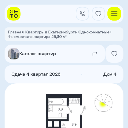
Заказать
звонок
Главная
Квартиры в Екатеринбурге
Однокомнатные
1-комнатная квартира 25,30 м²
Квартал на Титова
Имя
Каталог квартир
Квартиры
Телефон
Сдача 4 квартал 2026
Дом 4
Я
согласен
Кладовые
на
обработку
персональных
данных
и
с
О застройщике
условиями
Акции и новости
политики
Агентам
конфиденциальности