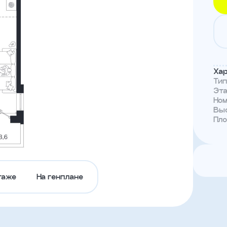
Тендеры
Канал
доверия
Хар
Ти
Эт
Но
Выс
Пл
таже
На генплане