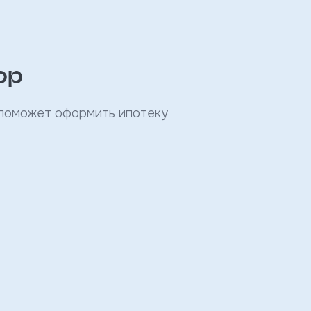
ор
 поможет оформить ипотеку