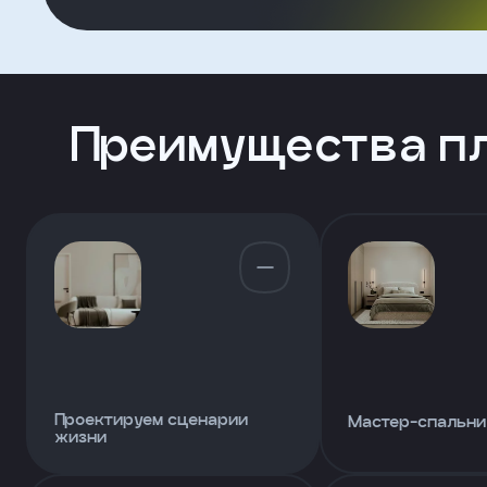
Форма
Преимущества п
для
агента
Клиент
ФИО
Телефон
Проектируем сценарии
Мастер-спальни
Добавить
жизни
участника