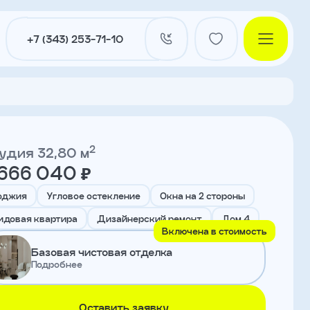
+7 (343) 253-71-10
2
удия 32,80 м
 666 040 ₽
и
оджия
Угловое остекление
Окна на 2 стороны
идовая квартира
Дизайнерский ремонт
Дом 4
Включена в стоимость
нты
Базовая чистовая отделка
Подробнее
ы
Оставить заявку