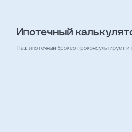
персональных
данных
и
с
условиями
политики
Ипотечный калькулят
конфиденциальности
Наш ипотечный брокер проконсультирует и
тправить
Записаться
на
встречу