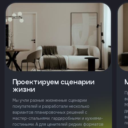
и
с
условиями
политики
конфиденциальности
тправить
Позвонить
+7 (343)
253-71-10
Проектируем сценарии
жизни
Заказать
П
звонок
в
Мы учли разные жизненные сценарии
М
покупателей и разработали несколько
д
вариантов планировочных решений с
в
мастер-спальнями, гардеробными и кухнями-
п
гостиными. А для ценителей редких форматов