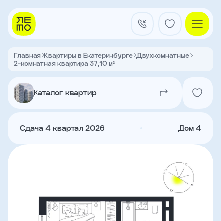
Заказать
звонок
Главная
Квартиры в Екатеринбурге
Двухкомнатные
2-комнатная квартира 37,10 м²
Квартал на Титова
Имя
Каталог квартир
Квартиры
Телефон
Сдача 4 квартал 2026
Дом 4
Я
согласен
Кладовые
на
обработку
персональных
данных
и
с
О застройщике
условиями
Акции и новости
политики
Агентам
конфиденциальности