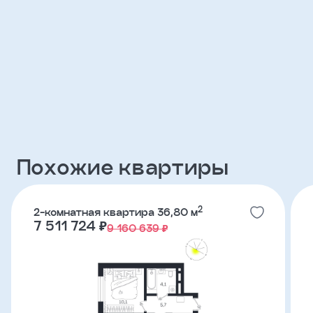
Клиент
ФИО
Телефон
Добавить
Похожие квартиры
участника
Агент
2
2-комнатная квартира 36,80 м
7 511 724 ₽
9 160 639 ₽
Фамилия
Имя