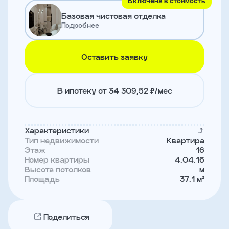
Включена в стоимость
и
Базовая чистовая отделка
с
условиями
Подробнее
политики
конфиденциальности
Оставить заявку
тправить
В ипотеку от 34 309,52 ₽/мес
Записаться
на
встречу
Характеристики
Тип недвижимости
Квартира
Этаж
16
Номер квартиры
4.04.16
Высота потолков
м
Площадь
37.1 м²
Поделиться
Имя