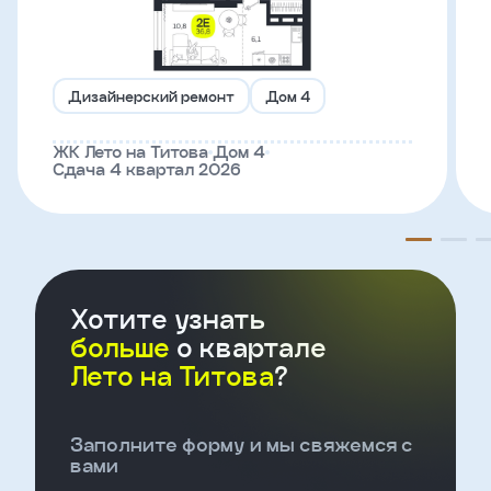
Телефон
Дизайнерский ремонт
Дом 4
Введите название агенства
ЖК Лето на Титова
Дом 4
Сдача 4 квартал 2026
Я
согласен
на
обработку
персональных
данных
Хотите узнать
и
с
больше
о квартале
условиями
Лето на Титова
?
политики
конфиденциальности
Заполните форму и мы свяжемся с
тправить
вами