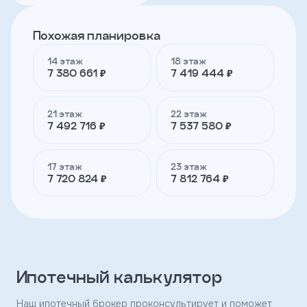
Похожая планировка
Телефон
14 этаж
18 этаж
7 380 661 ₽
7 419 444 ₽
Я
согласен
на
21 этаж
22 этаж
обработку
7 492 716 ₽
7 537 580 ₽
персональных
данных
и
17 этаж
23 этаж
с
7 720 824 ₽
7 812 764 ₽
условиями
политики
конфиденциальности
тправить
Ипотечный калькулятор
Наш ипотечный брокер проконсультирует и поможет