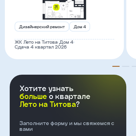
Телефон
Дизайнерский ремонт
Дом 4
Введите название агенства
ЖК Лето на Титова
Дом 4
Сдача 4 квартал 2026
Я
согласен
на
обработку
персональных
данных
Хотите узнать
и
с
больше
о квартале
условиями
Лето на Титова
?
политики
конфиденциальности
Заполните форму и мы свяжемся с
тправить
вами