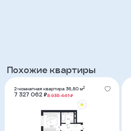
Клиент
ФИО
Телефон
Добавить
Похожие квартиры
участника
Агент
2
2-комнатная квартира 36,80 м
7 327 062 ₽
8 935 441 ₽
Фамилия
Имя