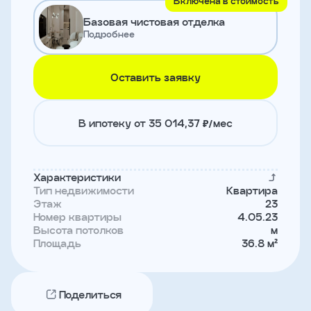
Включена в стоимость
и
Базовая чистовая отделка
с
условиями
Подробнее
политики
конфиденциальности
Оставить заявку
тправить
В ипотеку от 35 014,37 ₽/мес
Записаться
на
встречу
Характеристики
Тип недвижимости
Квартира
Этаж
23
Номер квартиры
4.05.23
Высота потолков
м
Площадь
36.8 м²
Поделиться
Имя