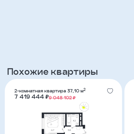
Клиент
ФИО
Телефон
Добавить
Похожие квартиры
участника
Агент
2
2-комнатная квартира 37,10 м
7 419 444 ₽
9 048 102 ₽
Фамилия
Имя