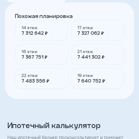
Похожая планировка
Телефон
14 этаж
17 этаж
7 312 642 ₽
7 327 062 ₽
Я
согласен
на
18 этаж
21 этаж
обработку
7 367 751 ₽
7 441 302 ₽
персональных
данных
и
22 этаж
19 этаж
с
7 483 556 ₽
7 640 752 ₽
условиями
политики
конфиденциальности
тправить
Ипотечный калькулятор
Наш ипотечный брокер проконсультирует и поможет