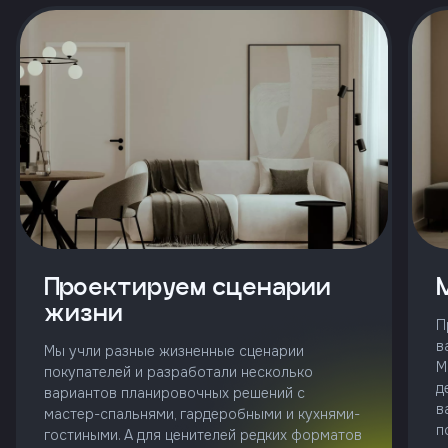
и
с
условиями
политики
конфиденциальности
тправить
Позвонить
+7 (343)
253-71-10
Проектируем сценарии
жизни
Заказать
П
звонок
в
Мы учли разные жизненные сценарии
М
покупателей и разработали несколько
д
вариантов планировочных решений с
в
мастер-спальнями, гардеробными и кухнями-
п
гостиными. А для ценителей редких форматов