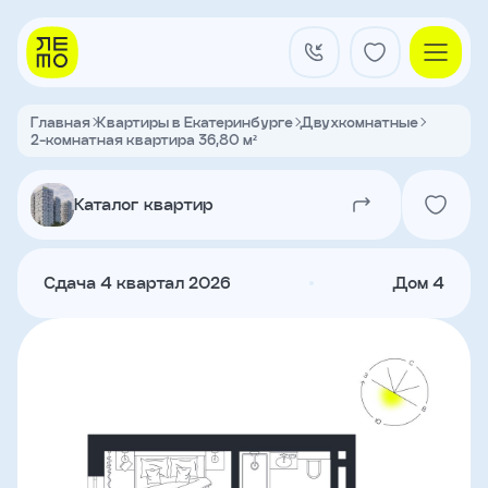
Заказать
звонок
Главная
Квартиры в Екатеринбурге
Двухкомнатные
2-комнатная квартира 36,80 м²
Квартал на Титова
Имя
Каталог квартир
Квартиры
Телефон
Сдача 4 квартал 2026
Дом 4
Я
согласен
Кладовые
на
обработку
персональных
данных
и
с
О застройщике
условиями
Акции и новости
политики
Агентам
конфиденциальности