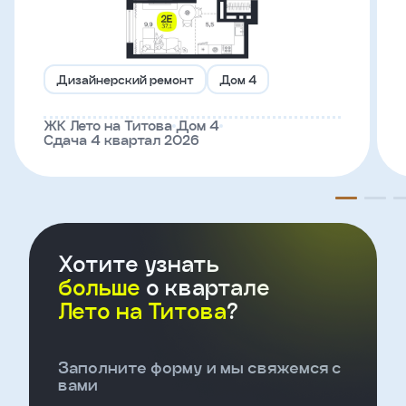
Телефон
Дизайнерский ремонт
Дом 4
Введите название агенства
ЖК Лето на Титова
Дом 4
Сдача 4 квартал 2026
Я
согласен
на
обработку
персональных
данных
Хотите узнать
и
с
больше
о квартале
условиями
Лето на Титова
?
политики
конфиденциальности
Заполните форму и мы свяжемся с
тправить
вами