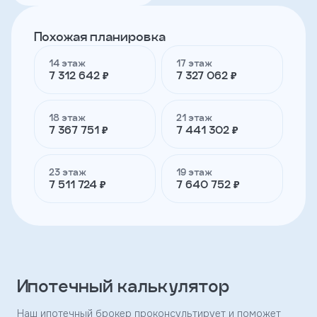
Похожая планировка
Телефон
14 этаж
17 этаж
7 312 642 ₽
7 327 062 ₽
Я
согласен
на
18 этаж
21 этаж
обработку
7 367 751 ₽
7 441 302 ₽
персональных
данных
и
23 этаж
19 этаж
с
7 511 724 ₽
7 640 752 ₽
условиями
политики
конфиденциальности
тправить
Ипотечный калькулятор
Наш ипотечный брокер проконсультирует и поможет