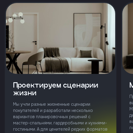
и
с
условиями
политики
конфиденциальности
тправить
Позвонить
+7 (343)
253-71-10
Проектируем сценарии
жизни
Заказать
П
звонок
в
Мы учли разные жизненные сценарии
М
покупателей и разработали несколько
д
вариантов планировочных решений с
в
мастер-спальнями, гардеробными и кухнями-
п
гостиными. А для ценителей редких форматов