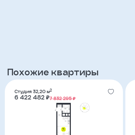
Клиент
ФИО
Телефон
Добавить
Похожие квартиры
участника
Агент
2
Студия 32,20 м
6 422 482 ₽
7 832 295 ₽
Фамилия
Имя