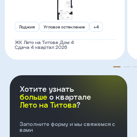
Телефон
Лоджия
Угловое остекление
+4
Введите название агенства
ЖК Лето на Титова
Дом 4
Сдача 4 квартал 2026
Я
согласен
на
обработку
персональных
данных
Хотите узнать
и
с
больше
о квартале
условиями
Лето на Титова
?
политики
конфиденциальности
Заполните форму и мы свяжемся с
тправить
вами