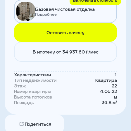
Включена в стоимость
и
Базовая чистовая отделка
с
условиями
Подробнее
политики
конфиденциальности
Оставить заявку
тправить
В ипотеку от 34 937,60 ₽/мес
Записаться
на
встречу
Характеристики
Тип недвижимости
Квартира
Этаж
22
Номер квартиры
4.05.22
Высота потолков
м
Площадь
36.8 м²
Поделиться
Имя