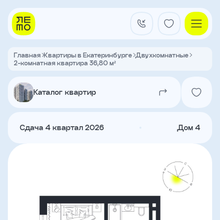
Заказать
звонок
Главная
Квартиры в Екатеринбурге
Двухкомнатные
2-комнатная квартира 36,80 м²
Квартал на Титова
Имя
Каталог квартир
Квартиры
Телефон
Сдача 4 квартал 2026
Дом 4
Я
согласен
Кладовые
на
обработку
персональных
данных
и
с
О застройщике
условиями
Акции и новости
политики
Агентам
конфиденциальности