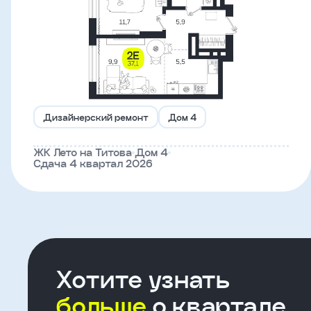
Что-
то
пошло
не
так!
Дизайнерский ремонт
Дом 4
Не
ЖК Лето на Титова
Дом 4
получилось
Сдача 4 квартал 2026
отправить
заявку,
попробуйте
ещё
раз
Хотите узнать
больше
о квартале