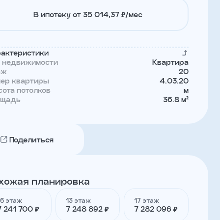
В ипотеку от 35 014,37 ₽/мес
актеристики
п недвижимости
Квартира
аж
20
мер квартиры
4.03.20
ота потолков
м
ощадь
36.8 м²
Поделиться
хожая планировка
16 этаж
13 этаж
17 этаж
7 241 700 ₽
7 248 892 ₽
7 282 096 ₽