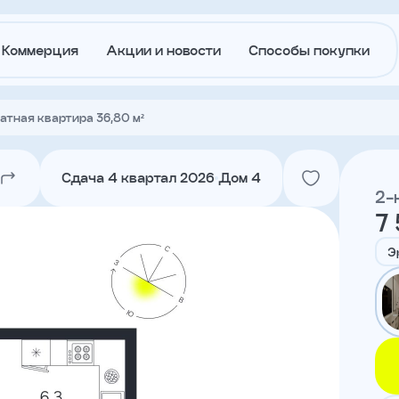
Коммерция
Акции и новости
Способы покупки
атная квартира 36,80 м²
О
Акции и
застройщике
новости
Сдача 4 квартал 2026
Дом 4
2-
7 
Агентам
Ипотека
траншам
Э
Лето в
Докуме
Городе
Вакансии
Контакт