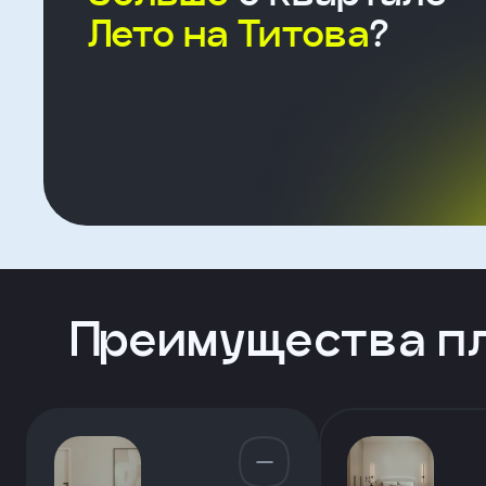
Лето на Титова
?
Форма
для
агента
Клиент
ФИО
Преимущества п
Телефон
Добавить
участника