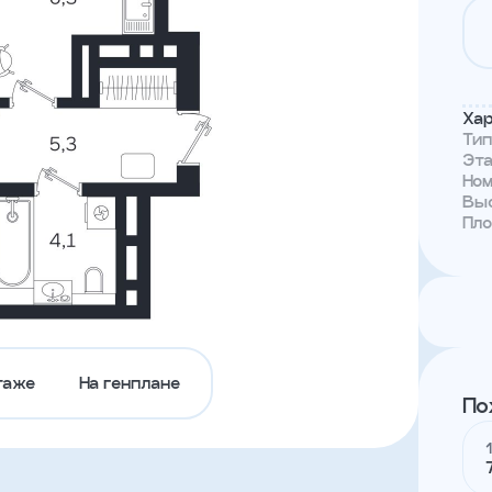
Тендеры
Канал
доверия
Хар
Ти
Эт
Но
Выс
Пл
таже
На генплане
По