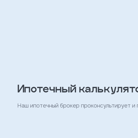
персональных
данных
и
с
условиями
политики
конфиденциальности
тправить
Записаться
на
Ипотечный калькулят
встречу
Наш ипотечный брокер проконсультирует и