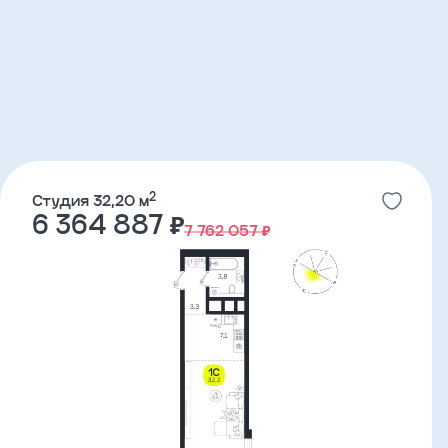
2
Студия 32,20 м
6 364 887 ₽
7 762 057 ₽