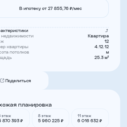
В ипотеку от 27 855,76 ₽/мес
актеристики
п недвижимости
Квартира
аж
12
мер квартиры
4.12.12
ота потолков
м
ощадь
25.3 м²
Поделиться
хожая планировка
6 этаж
8 этаж
11 этаж
5 870 393 ₽
5 960 225 ₽
6 016 632 ₽