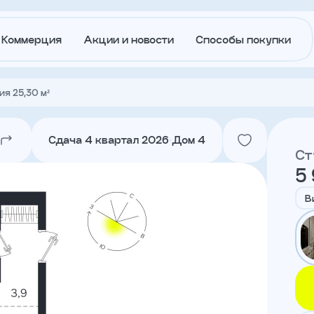
Коммерция
Акции и новости
Способы покупки
ия 25,30 м²
О
Акции и
застройщике
новости
Сдача 4 квартал 2026
Дом 4
Ст
5 
Агентам
Ипотека
траншам
В
Лето в
Докуме
Городе
Вакансии
Контакт