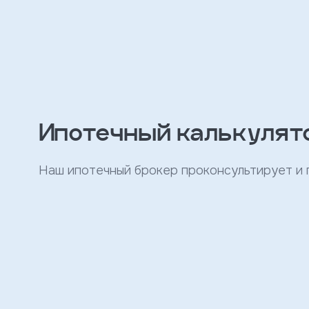
персональных
данных
и
с
условиями
политики
конфиденциальности
Ипотечный калькулят
тправить
Записаться
Наш ипотечный брокер проконсультирует и
на
встречу