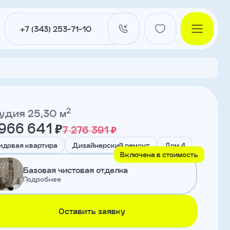
+7 (343) 253-71-10
2
удия 25,30 м
966 641 ₽
7 276 391 ₽
и
идовая квартира
Дизайнерский ремонт
Дом 4
Включена в стоимость
Базовая чистовая отделка
нты
Подробнее
Оставить заявку
ы