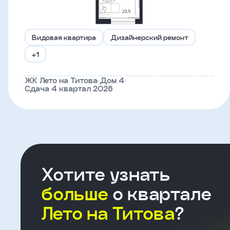
Что-
то
Видовая квартира
Дизайнерский ремонт
пошло
+1
не
ЖК Лето на Титова
Дом 4
так!
Сдача 4 квартал 2026
Не
получилось
отправить
заявку,
попробуйте
Хотите узнать
ещё
раз
больше
о квартале
Лето на Титова
?