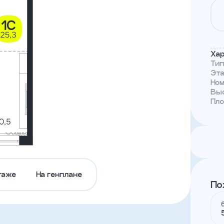
Тендеры
Канал
доверия
Хар
Ти
Эт
Но
Выс
Пл
таже
На генплане
По