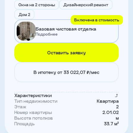
и
Окна на 2 стороны
Дизайнерский ремонт
с
условиями
Дом 2
политики
Включена в стоимость
конфиденциальности
Базовая чистовая отделка
Подробнее
тправить
Оставить заявку
Записаться
на
встречу
В ипотеку от 33 022,07 ₽/мес
Характеристики
Тип недвижимости
Квартира
Этаж
2
Номер квартиры
2.01.02
Высота потолков
м
Площадь
33.7 м²
Имя