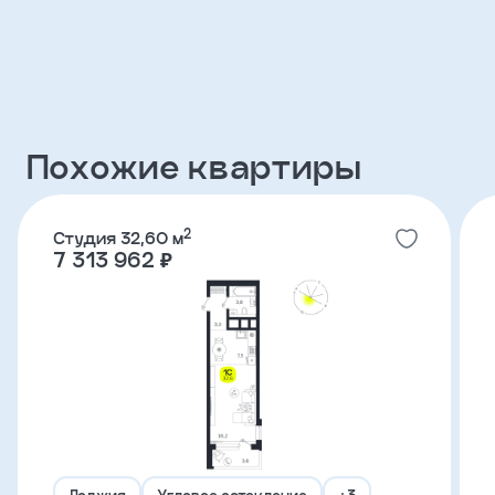
Клиент
ФИО
Похожие квартиры
Телефон
2
Студия 32,60 м
Добавить
7 313 962 ₽
участника
Агент
Фамилия
Имя
Лоджия
Угловое остекление
+3