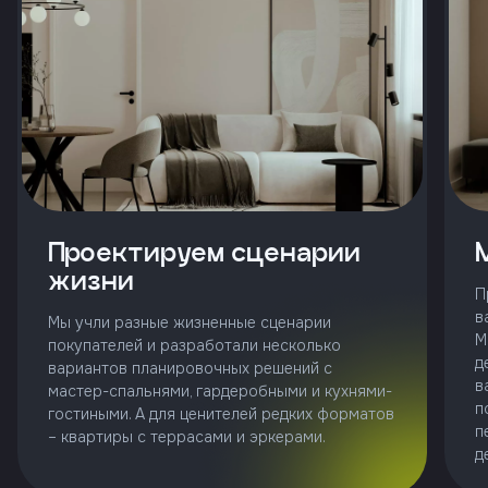
и
с
условиями
политики
конфиденциальности
тправить
Проектируем сценарии
Позвонить
жизни
+7 (343)
П
253-71-10
в
Мы учли разные жизненные сценарии
М
покупателей и разработали несколько
Заказать
д
вариантов планировочных решений с
звонок
в
мастер-спальнями, гардеробными и кухнями-
п
гостиными. А для ценителей редких форматов
п
– квартиры с террасами и эркерами.
д