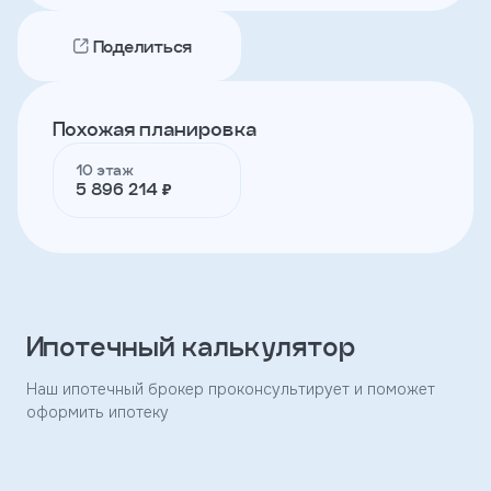
Поделиться
Телефон
Похожая планировка
Я
согласен
10 этаж
на
5 896 214 ₽
обработку
персональных
данных
и
с
условиями
политики
конфиденциальности
Ипотечный калькулятор
Наш ипотечный брокер проконсультирует и поможет
тправить
оформить ипотеку