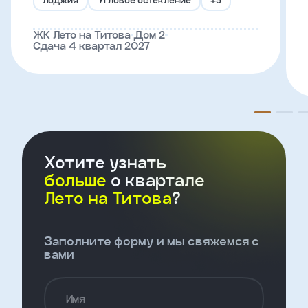
Телефон
ЖК Лето на Титова
Дом 2
Сдача 4 квартал 2027
Введите название агенства
Я
согласен
на
Хотите узнать
обработку
персональных
больше
о квартале
данных
Лето на Титова
?
и
с
условиями
политики
Заполните форму и мы свяжемся с
конфиденциальности
вами
тправить
Имя