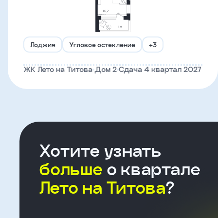
Что-
то
Лоджия
Угловое остекление
+3
пошло
не
ЖК Лето на Титова
Дом 2
Сдача 4 квартал 2027
так!
Не
получилось
отправить
заявку,
Хотите узнать
попробуйте
больше
о квартале
ещё
раз
Лето на Титова
?