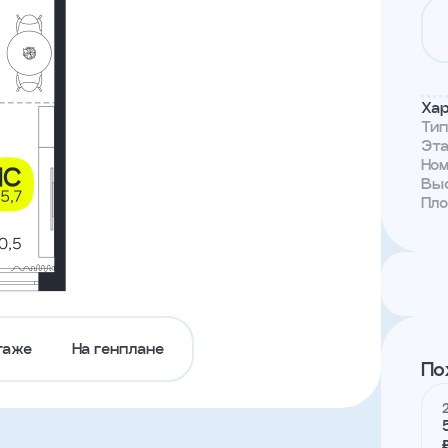
Тендеры
Канал
доверия
Хар
Ти
Эт
Но
Выс
Пл
таже
На генплане
По