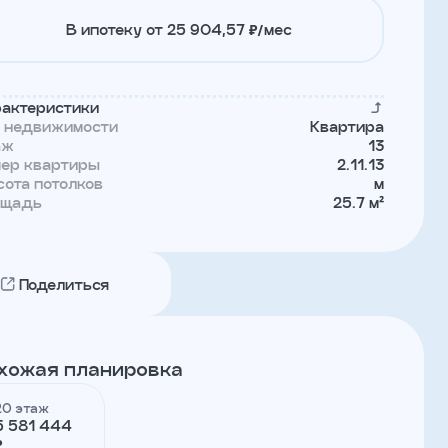
В ипотеку от 25 904,57 ₽/мес
актеристики
п недвижимости
Квартира
аж
13
мер квартиры
2.11.13
ота потолков
м
ощадь
25.7 м²
Поделиться
хожая планировка
20 этаж
5 581 444
₽