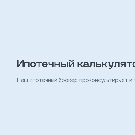
персональных
данных
и
с
условиями
политики
конфиденциальности
тправить
Ипотечный калькулят
Записаться
на
Наш ипотечный брокер проконсультирует и
встречу