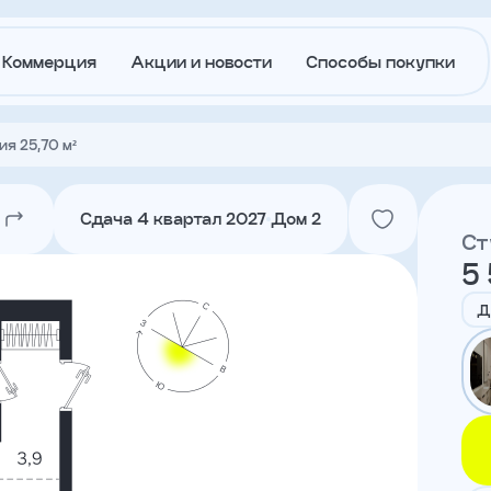
Коммерция
Акции и новости
Способы покупки
я 25,70 м²
О
Акции и
застройщике
новости
Сдача 4 квартал 2027
Дом 2
Ст
5
Агентам
Ипотека
траншам
Д
Лето в
Докуме
Городе
Вакансии
Контакт