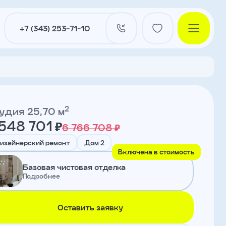
+7 (343) 253-71-10
2
удия 25,70 м
 548 701 ₽
6 766 708 ₽
и
изайнерский ремонт
Дом 2
Включена в стоимость
Базовая чистовая отделка
нты
Подробнее
Оставить заявку
ы