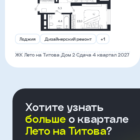
Что-
то
пошло
Лоджия
Дизайнерский ремонт
+1
не
так!
ЖК Лето на Титова
Дом 2
Сдача 4 квартал 2027
Не
получилось
отправить
заявку,
попробуйте
Хотите узнать
ещё
раз
больше
о квартале
Лето на Титова
?