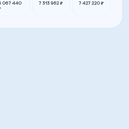
6 067 440
7 313 962 ₽
7 427 220 ₽
₽