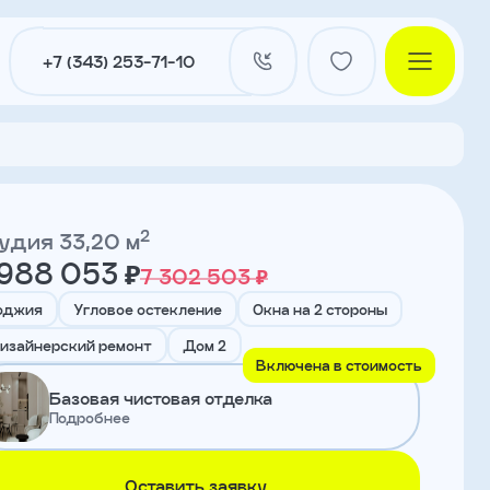
+7 (343) 253-71-10
2
удия 33,20 м
 988 053 ₽
7 302 503 ₽
и
оджия
Угловое остекление
Окна на 2 стороны
изайнерский ремонт
Дом 2
Включена в стоимость
нты
Базовая чистовая отделка
Подробнее
ы
Оставить заявку