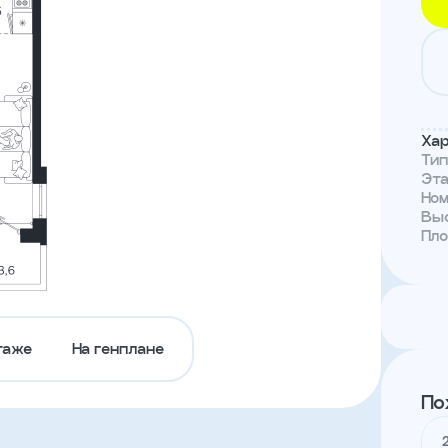
Тендеры
Канал
доверия
Хар
Ти
Эт
Но
Выс
Пл
таже
На генплане
По