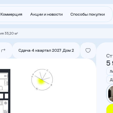
Коммерция
Акции и новости
Способы покупки
ия 33,20 м²
О
Акции и
застройщике
новости
Сдача 4 квартал 2027
Дом 2
Ст
5
Агентам
Ипотека
траншам
Л
Д
Лето в
Докуме
Городе
Вакансии
Контакт