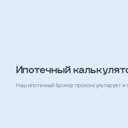
персональных
данных
и
с
условиями
политики
конфиденциальности
тправить
Записаться
Ипотечный калькулят
на
встречу
Наш ипотечный брокер проконсультирует и