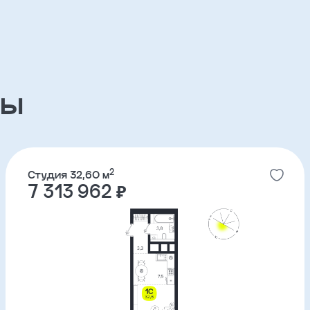
3-комнатные
ов
ЖК Река Парк
партнерский проект
ры
ЖК Южные кварталы
партнерский проект
2
Студия 32,60 м
7 313 962 ₽
ЖК ДА на Амундсена
партнерский проект