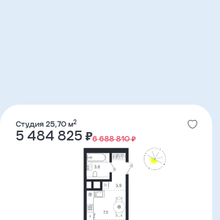
2
Студия 25,70 м
5 484 825 ₽
6 688 810 ₽