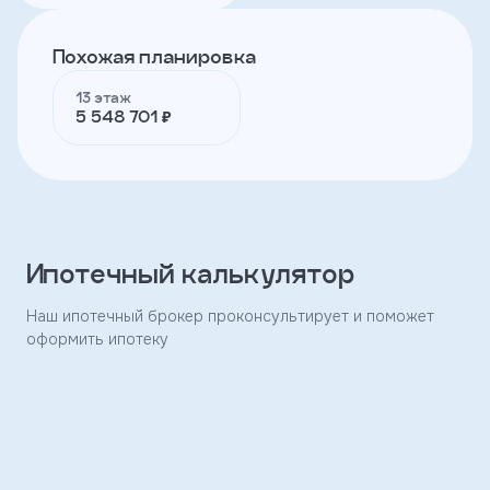
Похожая планировка
Телефон
13 этаж
5 548 701 ₽
Я
согласен
на
обработку
персональных
данных
и
Ипотечный калькулятор
с
условиями
политики
Наш ипотечный брокер проконсультирует и поможет
конфиденциальности
оформить ипотеку
тправить