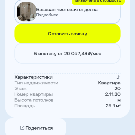
Включена в стоимость
и
Базовая чистовая отделка
с
условиями
Подробнее
политики
конфиденциальности
Оставить заявку
тправить
В ипотеку от 26 057,43 ₽/мес
Записаться
на
встречу
Характеристики
Тип недвижимости
Квартира
Этаж
20
Номер квартиры
2.11.20
Высота потолков
м
Площадь
25.1 м²
Поделиться
Имя