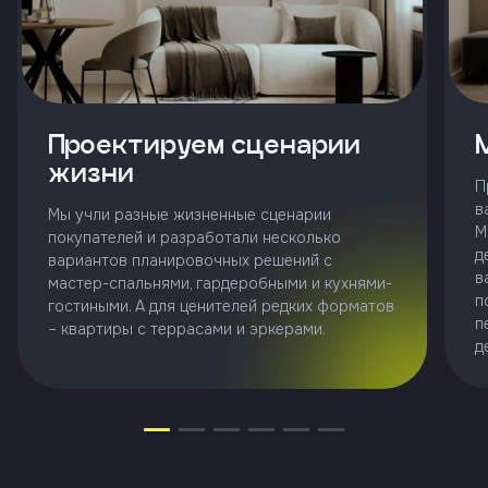
и
с
условиями
политики
конфиденциальности
Проектируем сценарии
тправить
жизни
П
в
Мы учли разные жизненные сценарии
М
покупателей и разработали несколько
д
вариантов планировочных решений с
Позвонить
в
мастер-спальнями, гардеробными и кухнями-
+7 (343)
п
гостиными. А для ценителей редких форматов
253-71-10
п
– квартиры с террасами и эркерами.
д
Заказать
звонок