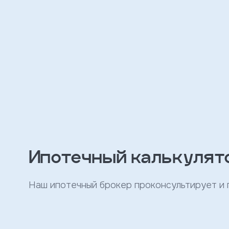
персональных
данных
и
с
условиями
политики
конфиденциальности
тправить
Записаться
на
встречу
Ипотечный калькулят
Наш ипотечный брокер проконсультирует и