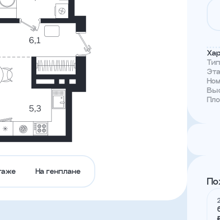
Тендеры
Канал
доверия
Хар
Ти
Эт
Но
Выс
Пл
таже
На генплане
По