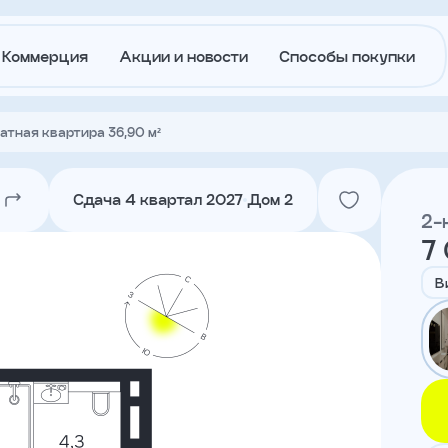
Коммерция
Акции и новости
Способы покупки
атная квартира 36,90 м²
О
Акции и
застройщике
новости
Сдача 4 квартал 2027
Дом 2
2-
7
Агентам
Ипотека
траншам
В
Лето в
Докуме
Городе
Вакансии
Контакт