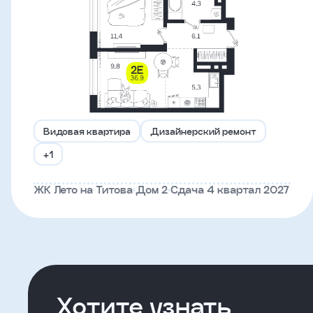
Что-
то
пошло
не
так!
Видовая квартира
Дизайнерский ремонт
Не
+1
получилось
отправить
ЖК Лето на Титова
Дом 2
Сдача 4 квартал 2027
заявку,
попробуйте
ещё
раз
Хотите узнать