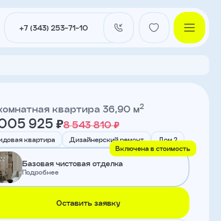
+7 (343) 253-71-10
2
комнатная квартира 36,90 м
 005 925 ₽
8 543 810 ₽
и
идовая квартира
Дизайнерский ремонт
Дом 2
Включена в стоимость
Базовая чистовая отделка
нты
Подробнее
Оставить заявку
ы