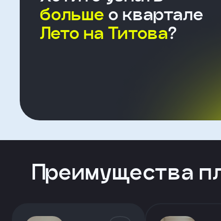
больше
о квартале
Лето на Титова
?
Форма
для
агента
Клиент
ФИО
Преимущества п
Телефон
Добавить
участника