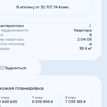
В ипотеку от 32 707,74 ₽/мес
актеристики
п недвижимости
Квартира
аж
8
мер квартиры
2.04.08
ота потолков
м
ощадь
36.9 м²
Поделиться
хожая планировка
2 этаж
7 этаж
9 этаж
6 843 945
6 978 666 ₽
7 033 185 ₽
₽