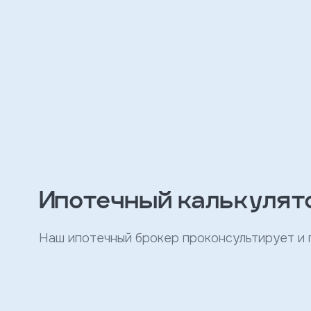
персональных
данных
и
с
условиями
политики
конфиденциальности
тправить
Записаться
на
Ипотечный калькулят
встречу
Наш ипотечный брокер проконсультирует и