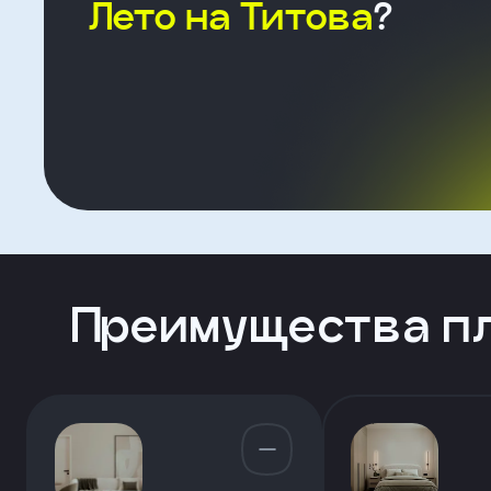
Лето на Титова
?
Форма
для
агента
Клиент
ФИО
Преимущества п
Телефон
Добавить
участника