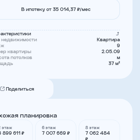
В ипотеку от 35 014,37 ₽/мес
актеристики
п недвижимости
Квартира
аж
9
мер квартиры
2.05.09
ота потолков
м
ощадь
37 м²
Поделиться
хожая планировка
2 этаж
6 этаж
8 этаж
6 899 611 ₽
7 007 669 ₽
7 062 484
₽