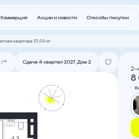
Коммерция
Акции и новости
Способы покупки
атная квартира 37,00 м²
О
Акции и
застройщике
новости
Сдача 4 квартал 2027
Дом 2
2-
8
Агентам
Ипотека
траншам
В
Лето в
Докуме
Городе
Вакансии
Контакт