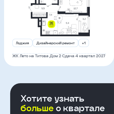
Что-
то
пошло
не
так!
Лоджия
Дизайнерский ремонт
+1
Не
ЖК Лето на Титова
Дом 2
Сдача 4 квартал 2027
получилось
отправить
заявку,
попробуйте
ещё
раз
Хотите узнать
больше
о квартале