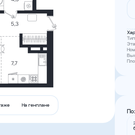
Тендеры
Канал
доверия
Хар
Ти
Эт
Но
Выс
Пл
таже
На генплане
По