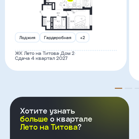
Телефон
Лоджия
Гардеробная
+2
Введите название агенства
ЖК Лето на Титова
Дом 2
Я
Сдача 4 квартал 2027
согласен
на
обработку
персональных
данных
и
с
условиями
политики
Хотите узнать
конфиденциальности
больше
о квартале
Лето на Титова
?
тправить