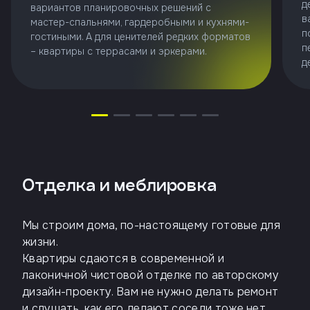
д
вариантов планировочных решений с
в
мастер-спальнями, гардеробными и кухнями-
п
гостиными. А для ценителей редких форматов
п
– квартиры с террасами и эркерами.
д
Отделка и меблировка
Мы строим дома, по-настоящему готовые для
жизни.
Квартиры сдаются в современной и
лаконичной чистовой отделке по авторскому
дизайн-проекту. Вам не нужно делать ремонт
и слушать, как его делают соседи тоже нет