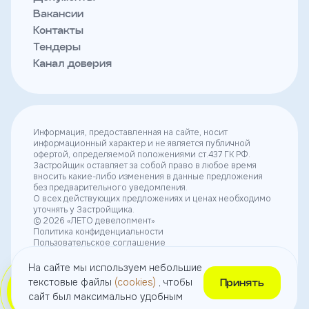
Вакансии
Контакты
Тендеры
Канал доверия
Информация, предоставленная на сайте, носит
информационный характер и не является публичной
офертой, определяемой положениями ст.437 ГК РФ.
Застройщик оставляет за собой право в любое время
вносить какие-либо изменения в данные предложения
без предварительного уведомления.
О всех действующих предложениях и ценах необходимо
уточнять у Застройщика.
© 2026 «ЛЕТО девелопмент»
Политика конфиденциальности
Пользовательское соглашение
Согласие на получение рекламы
Согласие на использование небольших текстовых
На сайте мы используем небольшие
файлов (cookies)
текстовые файлы
(cookies)
, чтобы
Принять
сайт был максимально удобным
Выбрать
квартиру