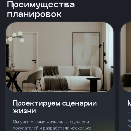
и
Преимущества
с
условиями
планировок
политики
конфиденциальности
тправить
Позвонить
+7 (343)
253-71-10
Заказать
звонок
Проектируем сценарии
жизни
П
в
Мы учли разные жизненные сценарии
М
покупателей и разработали несколько