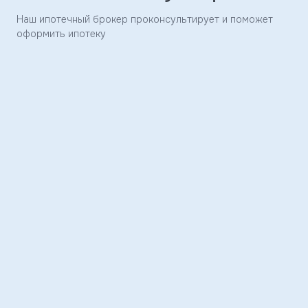
Заявка
Наш ипотечный брокер проконсультирует и поможет
отправлена
оформить ипотеку
Скоро
с
вами
свяжется
наш
менеджер
и
ответит
на
ваши
вопросы