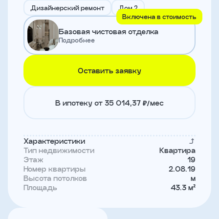
и
Дизайнерский ремонт
Дом 2
с
Включена в стоимость
условиями
Базовая чистовая отделка
политики
конфиденциальности
Подробнее
Оставить заявку
тправить
Записаться
В ипотеку от 35 014,37 ₽/мес
на
встречу
Характеристики
Тип недвижимости
Квартира
Этаж
19
Номер квартиры
2.08.19
Высота потолков
м
Площадь
43.3 м²
Имя