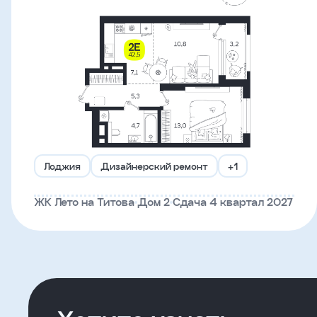
Что-
то
пошло
не
так!
Не
получилось
Лоджия
Дизайнерский ремонт
+1
отправить
заявку,
ЖК Лето на Титова
Дом 2
Сдача 4 квартал 2027
попробуйте
ещё
раз