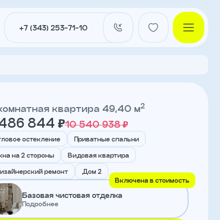
+7 (343) 253-71-10
2
комнатная квартира 49,40 м
 486 844 ₽
10 540 938 ₽
и
гловое остекление
Приватные спальни
кна на 2 стороны
Видовая квартира
нты
изайнерский ремонт
Дом 2
Включена в стоимость
Базовая чистовая отделка
Подробнее
ы