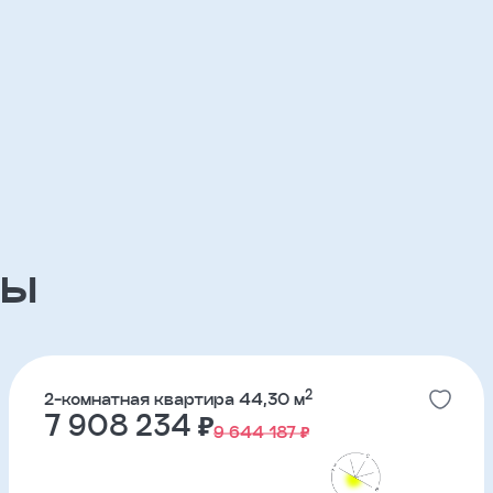
3-комнатные
ов
ЖК Река Парк
партнерский проект
ЖК Южные кварталы
партнерский проект
ры
ЖК ДА на Амундсена
партнерский проект
2
2-комнатная квартира 44,30 м
7 908 234 ₽
9 644 187 ₽