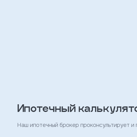
персональных
данных
и
с
условиями
политики
конфиденциальности
тправить
Записаться
на
встречу
Ипотечный калькулят
Наш ипотечный брокер проконсультирует и