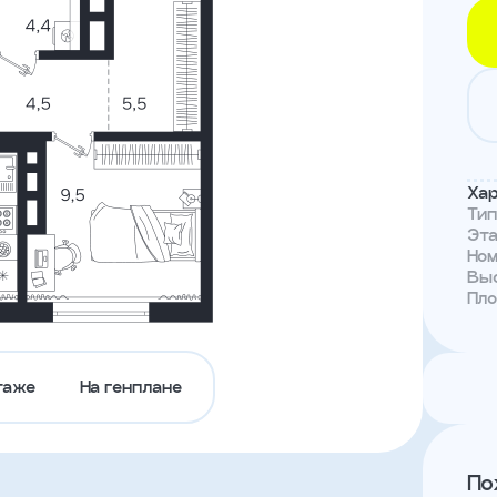
Тендеры
Канал
доверия
Хар
Ти
Эт
Но
Выс
Пл
таже
На генплане
По