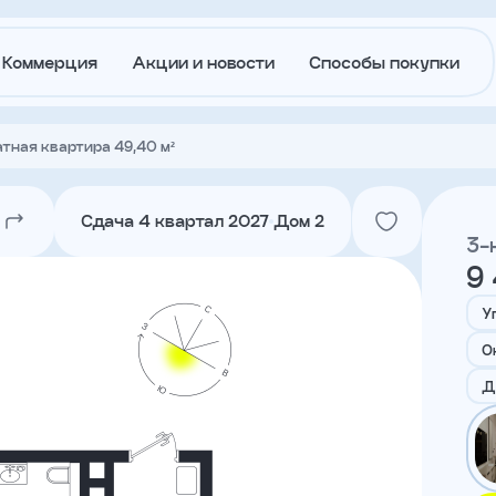
Коммерция
Акции и новости
Способы покупки
тная квартира 49,40 м²
О
Акции и
застройщике
новости
Сдача 4 квартал 2027
Дом 2
3-
9
Агентам
Ипотека
траншам
У
О
Лето в
Докуме
Д
Городе
Вакансии
Контакт