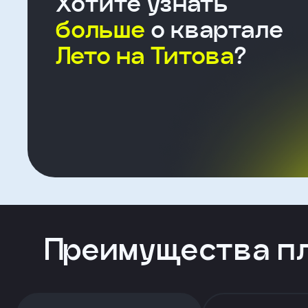
Хотите узнать
больше
о квартале
Лето на Титова
?
Форма
для
агента
Клиент
ФИО
Телефон
Преимущества п
Добавить
участника