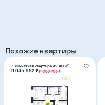
Клиент
ФИО
Телефон
Похожие квартиры
Добавить
участника
2
3-комнатная квартира 49,40 м
Агент
9 945 682 ₽
11 050 758 ₽
Фамилия
Имя