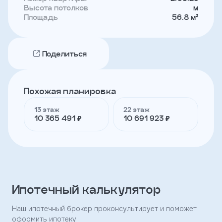
Высота потолков
м
Площадь
56.8 м²
Телефон
Поделиться
Я
согласен
на
обработку
Похожая планировка
персональных
данных
13 этаж
22 этаж
и
10 365 491 ₽
10 691 923 ₽
с
условиями
политики
конфиденциальности
тправить
Ипотечный калькулятор
Наш ипотечный брокер проконсультирует и поможет
оформить ипотеку