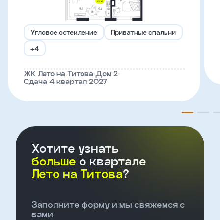
Телефон
Угловое остекление
Приватные спальни
+4
Введите название агенства
ЖК Лето на Титова
Дом 2
Сдача 4 квартал 2027
Я
согласен
на
обработку
персональных
данных
и
Хотите узнать
с
условиями
больше
о квартале
политики
Лето на Титова
?
конфиденциальности
Заполните форму и мы свяжемся с
тправить
вами