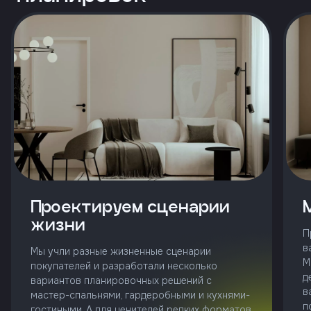
и
с
условиями
политики
конфиденциальности
тправить
Позвонить
+7 (343)
253-71-10
Проектируем сценарии
жизни
Заказать
П
звонок
в
Мы учли разные жизненные сценарии
М
покупателей и разработали несколько
д
вариантов планировочных решений с
в
мастер-спальнями, гардеробными и кухнями-
п
гостиными. А для ценителей редких форматов