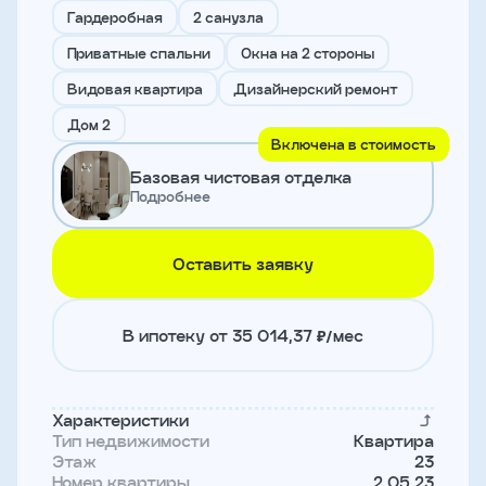
и
Гардеробная
2 санузла
с
условиями
Приватные спальни
Окна на 2 стороны
политики
конфиденциальности
Видовая квартира
Дизайнерский ремонт
Дом 2
Включена в стоимость
тправить
Базовая чистовая отделка
Подробнее
Записаться
на
встречу
Оставить заявку
В ипотеку от 35 014,37 ₽/мес
Характеристики
Тип недвижимости
Квартира
Этаж
23
Имя
Номер квартиры
2.05.23