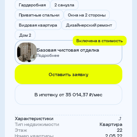
и
Гардеробная
2 санузла
с
условиями
Приватные спальни
Окна на 2 стороны
политики
конфиденциальности
Видовая квартира
Дизайнерский ремонт
Дом 2
Включена в стоимость
тправить
Базовая чистовая отделка
Подробнее
Записаться
на
встречу
Оставить заявку
В ипотеку от 35 014,37 ₽/мес
Характеристики
Тип недвижимости
Квартира
Этаж
22
Имя
Номер квартиры
2.05.22