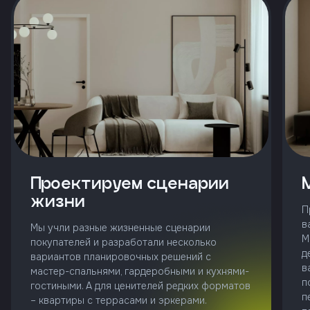
и
с
условиями
политики
конфиденциальности
тправить
Позвонить
Проектируем сценарии
+7 (343)
253-71-10
жизни
П
Заказать
в
Мы учли разные жизненные сценарии
звонок
М
покупателей и разработали несколько
д
вариантов планировочных решений с
в
мастер-спальнями, гардеробными и кухнями-
п
гостиными. А для ценителей редких форматов
п
– квартиры с террасами и эркерами.