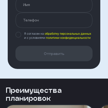
Откликнуться
Имя
Телефон
Имя
Я согласен на
обработку персональных данных
и с условиями
политики конфиденциальности
Телефон
Отправить
Добавьте файл резюме
Я
Преимущества
согласен
на
планировок
обработку
персональных
данных