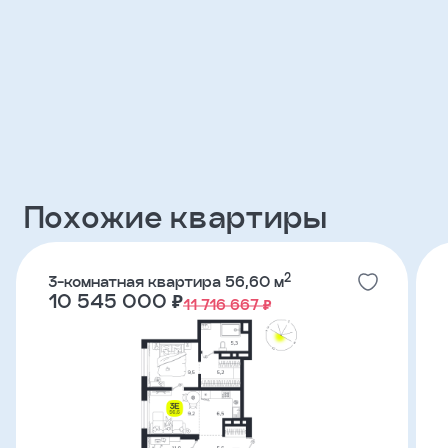
Клиент
ФИО
Телефон
Похожие квартиры
Добавить
участника
2
3-комнатная квартира 56,60 м
Агент
10 545 000 ₽
11 716 667 ₽
Фамилия
Имя