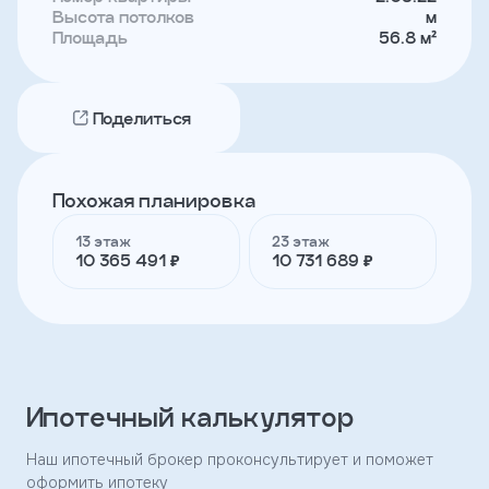
Высота потолков
м
Площадь
56.8 м²
Телефон
Поделиться
Я
согласен
на
обработку
Похожая планировка
персональных
данных
13 этаж
23 этаж
и
10 365 491 ₽
10 731 689 ₽
с
условиями
политики
конфиденциальности
тправить
Ипотечный калькулятор
Наш ипотечный брокер проконсультирует и поможет
оформить ипотеку