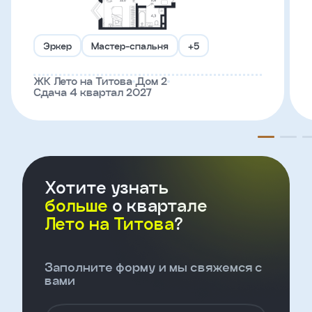
Телефон
Эркер
Мастер-спальня
+5
ЖК Лето на Титова
Дом 2
Введите название агенства
Сдача 4 квартал 2027
Я
согласен
на
обработку
персональных
Хотите узнать
данных
и
больше
о квартале
с
Лето на Титова
?
условиями
политики
конфиденциальности
Заполните форму и мы свяжемся с
вами
тправить