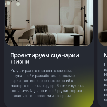
и
с
условиями
политики
конфиденциальности
тправить
Проектируем сценарии
Позвонить
жизни
+7 (343)
П
253-71-10
в
Мы учли разные жизненные сценарии
М
покупателей и разработали несколько
Заказать
д
вариантов планировочных решений с
звонок
в
мастер-спальнями, гардеробными и кухнями-
п
гостиными. А для ценителей редких форматов
п
– квартиры с террасами и эркерами.
д