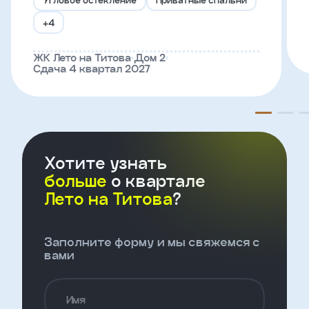
+4
Телефон
ЖК Лето на Титова
Дом 2
Сдача 4 квартал 2027
Введите название агенства
Я
согласен
на
Хотите узнать
обработку
персональных
больше
о квартале
данных
Лето на Титова
?
и
с
условиями
политики
Заполните форму и мы свяжемся с
конфиденциальности
вами
тправить
Имя