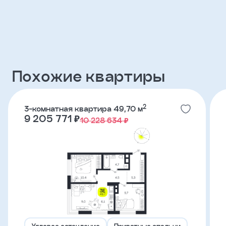
Клиент
ФИО
Похожие квартиры
Телефон
2
3-комнатная квартира 49,70 м
Добавить
9 205 771 ₽
10 228 634 ₽
участника
Агент
Фамилия
Имя
Угловое остекление
Приватные спальни