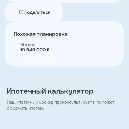
Поделиться
Телефон
Похожая планировка
Я
согласен
14 этаж
на
10 545 000 ₽
обработку
персональных
данных
и
с
условиями
политики
конфиденциальности
Ипотечный калькулятор
Наш ипотечный брокер проконсультирует и поможет
тправить
оформить ипотеку