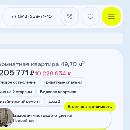
+7 (343) 253-71-10
2
комнатная квартира 49,70 м
205 771 ₽
10 228 634 ₽
и
гловое остекление
Приватные спальни
кна на 2 стороны
Видовая квартира
нты
изайнерский ремонт
Дом 2
Включена в стоимость
Базовая чистовая отделка
Подробнее
ы