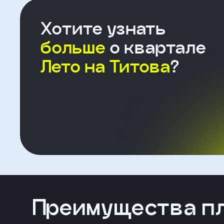
Хотите узнать
больше
о квартале
Форма
Лето на Титова
?
для
агента
Клиент
ФИО
Телефон
Добавить
Преимущества п
участника