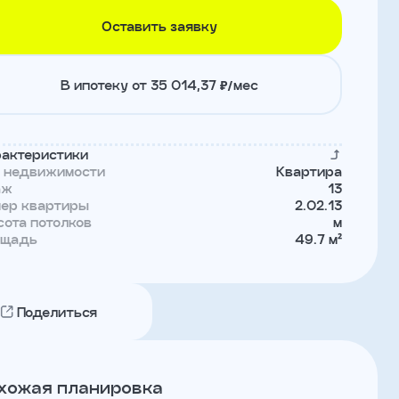
Оставить заявку
В ипотеку от 35 014,37 ₽/мес
актеристики
п недвижимости
Квартира
аж
13
мер квартиры
2.02.13
ота потолков
м
ощадь
49.7 м²
Поделиться
хожая планировка