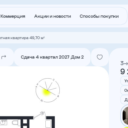
Коммерция
Акции и новости
Способы покупки
тная квартира 49,70 м²
О
Акции и
застройщике
новости
Сдача 4 квартал 2027
Дом 2
3-
9 
Агентам
Ипотека
траншам
У
О
Лето в
Докуме
Д
Городе
Вакансии
Контакт