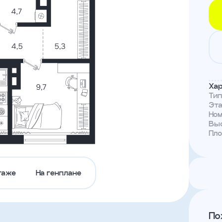
Тендеры
Канал
доверия
Хар
Ти
Эт
Но
Выс
Пл
таже
На генплане
По