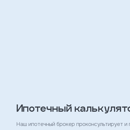
персональных
данных
и
с
условиями
политики
конфиденциальности
тправить
Записаться
на
встречу
Ипотечный калькулят
Наш ипотечный брокер проконсультирует и