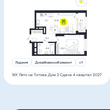
Что-
то
пошло
не
так!
Не
получилось
Лоджия
Дизайнерский ремонт
+1
отправить
заявку,
ЖК Лето на Титова
Дом 2
Сдача 4 квартал 2027
попробуйте
ещё
раз