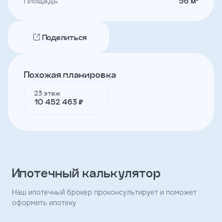
Площадь
56 м²
Телефон
Поделиться
Я
согласен
Похожая планировка
на
обработку
23 этаж
персональных
10 452 463 ₽
данных
и
с
условиями
политики
конфиденциальности
Ипотечный калькулятор
тправить
Наш ипотечный брокер проконсультирует и поможет
оформить ипотеку