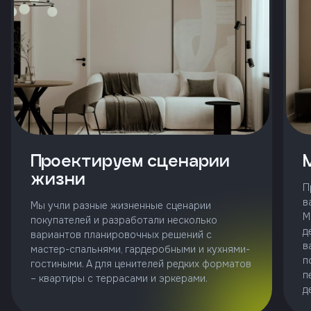
и
с
условиями
политики
конфиденциальности
тправить
Проектируем сценарии
Позвонить
жизни
+7 (343)
П
253-71-10
в
Мы учли разные жизненные сценарии
М
покупателей и разработали несколько
Заказать
д
вариантов планировочных решений с
звонок
в
мастер-спальнями, гардеробными и кухнями-
п
гостиными. А для ценителей редких форматов
п
– квартиры с террасами и эркерами.
д