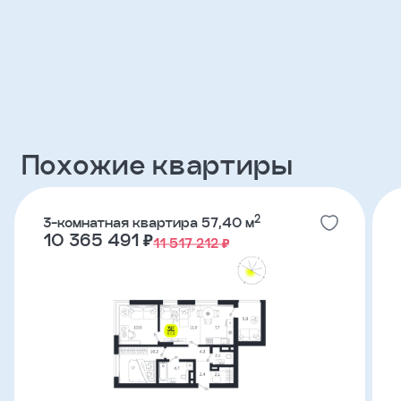
Клиент
ФИО
Телефон
Похожие квартиры
Добавить
участника
2
3-комнатная квартира 57,40 м
10 365 491 ₽
11 517 212 ₽
Агент
Фамилия
Имя