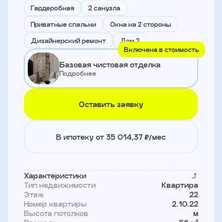
и
Гардеробная
2 санузла
с
условиями
Приватные спальни
Окна на 2 стороны
политики
конфиденциальности
Дизайнерский ремонт
Дом 2
Включена в стоимость
Базовая чистовая отделка
тправить
Подробнее
Записаться
Оставить заявку
на
встречу
В ипотеку от 35 014,37 ₽/мес
Характеристики
Тип недвижимости
Квартира
Этаж
22
Номер квартиры
2.10.22
Высота потолков
м
Имя