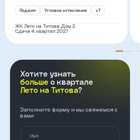
Лоджия
Угловое остекление
+7
Телефон
ЖК Лето на Титова
Дом 2
Сдача 4 квартал 2027
Введите название агенства
Я
согласен
на
Хотите узнать
обработку
персональных
больше
о квартале
данных
Лето на Титова
?
и
с
условиями
политики
Заполните форму и мы свяжемся с
конфиденциальности
вами
тправить
Имя