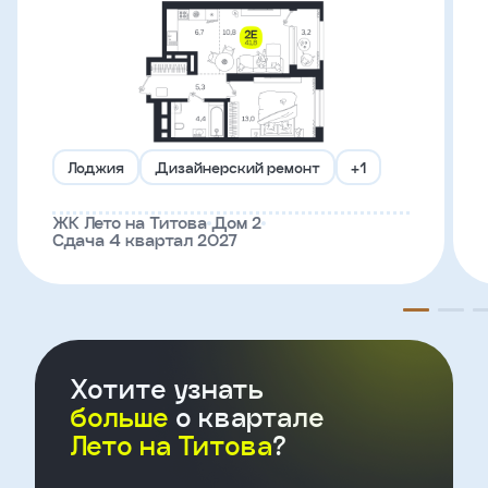
Телефон
Введите название агенства
Лоджия
Дизайнерский ремонт
+1
Я
согласен
ЖК Лето на Титова
Дом 2
на
Сдача 4 квартал 2027
обработку
персональных
данных
и
с
условиями
политики
Хотите узнать
конфиденциальности
больше
о квартале
Лето на Титова
?
тправить