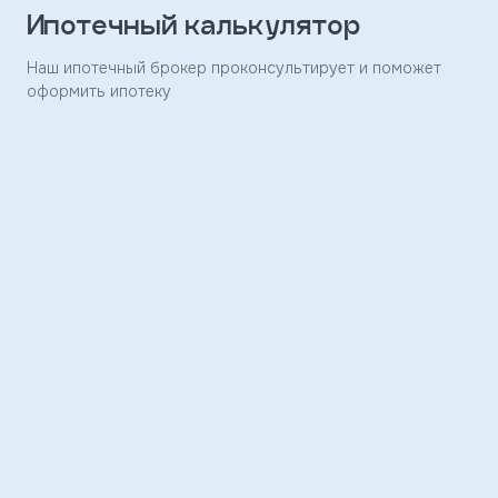
Ипотечный калькулятор
Заявка
отправлена
Наш ипотечный брокер проконсультирует и поможет
оформить ипотеку
Скоро
с
вами
свяжется
наш
менеджер
и
ответит
на
ваши
вопросы