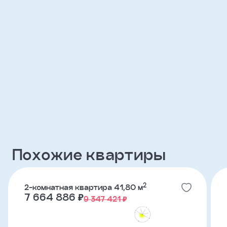
Клиент
ФИО
Телефон
Добавить
участника
Агент
Похожие квартиры
Фамилия
2
2-комнатная квартира 41,80 м
7 664 886 ₽
9 347 421 ₽
Имя