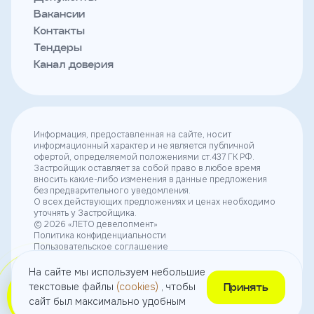
Вакансии
Контакты
Тендеры
Канал доверия
Информация, предоставленная на сайте, носит
информационный характер и не является публичной
офертой, определяемой положениями ст.437 ГК РФ.
Застройщик оставляет за собой право в любое время
вносить какие-либо изменения в данные предложения
без предварительного уведомления.
О всех действующих предложениях и ценах необходимо
уточнять у Застройщика.
© 2026 «ЛЕТО девелопмент»
Политика конфиденциальности
Пользовательское соглашение
Согласие на получение рекламы
Согласие на использование небольших текстовых
На сайте мы используем небольшие
файлов (cookies)
текстовые файлы
(cookies)
, чтобы
Принять
сайт был максимально удобным
Выбрать
квартиру