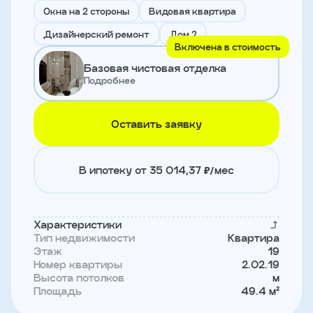
и
Окна на 2 стороны
Видовая квартира
с
условиями
Дизайнерский ремонт
Дом 2
политики
Включена в стоимость
конфиденциальности
Базовая чистовая отделка
Подробнее
тправить
Оставить заявку
Записаться
на
встречу
В ипотеку от 35 014,37 ₽/мес
Характеристики
Тип недвижимости
Квартира
Этаж
19
Номер квартиры
2.02.19
Высота потолков
м
Площадь
49.4 м²
Имя