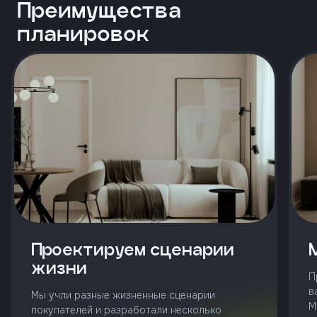
и
Преимущества
с
условиями
планировок
политики
конфиденциальности
тправить
Позвонить
+7 (343)
253-71-10
Заказать
звонок
Проектируем сценарии
жизни
П
в
Мы учли разные жизненные сценарии
М
покупателей и разработали несколько