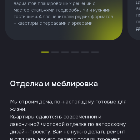
д
вариантов планировочных решений с
в
мастер-спальнями, гардеробными и кухнями-
п
гостиными. А для ценителей редких форматов
п
– квартиры с террасами и эркерами.
д
Отделка и меблировка
Мы строим дома, по-настоящему готовые для
жизни.
Квартиры сдаются в современной и
лаконичной чистовой отделке по авторскому
дизайн-проекту. Вам не нужно делать ремонт
и слушать, как его делают соседи тоже нет