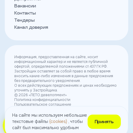
Вакансии
Контакты
Тендеры
Канал доверия
Информация, предоставленная на сайте, носит
информационный характер и не является публичной
офертой, определяемой положениями ст.437 ГК РФ.
Застройщик оставляет за собой право в любое время
вносить какие-либо изменения в данные предложения
без предварительного уведомления.
О всех действующих предложениях и ценах необходимо
уточнять у Застройщика.
© 2026 «ЛЕТО девелопмент»
Политика конфиденциальности
Пользовательское соглашение
Согласие на получение рекламы
Согласие на использование небольших текстовых
На сайте мы используем небольшие
файлов (cookies)
текстовые файлы
(cookies)
, чтобы
Принять
сайт был максимально удобным
Выбрать
квартиру