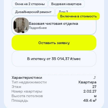
и
Окна на 2 стороны
Видовая квартира
с
условиями
Дизайнерский ремонт
Дом 2
политики
Включена в стоимость
конфиденциальности
Базовая чистовая отделка
Подробнее
тправить
Оставить заявку
Записаться
на
встречу
В ипотеку от 35 014,37 ₽/мес
Характеристики
Тип недвижимости
Квартира
Этаж
27
Номер квартиры
2.02.27
Высота потолков
м
Площадь
49.4 м²
Имя