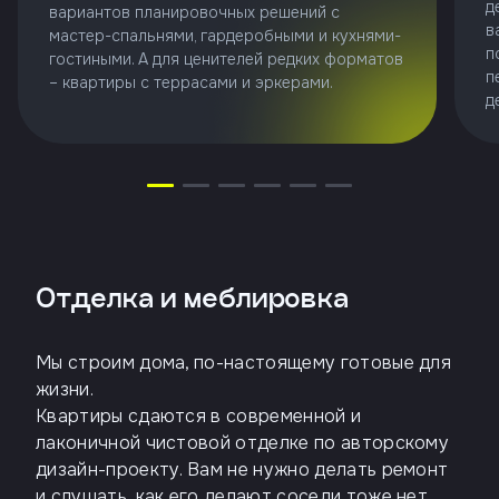
д
вариантов планировочных решений с
в
мастер-спальнями, гардеробными и кухнями-
п
гостиными. А для ценителей редких форматов
п
– квартиры с террасами и эркерами.
д
Отделка и меблировка
Мы строим дома, по-настоящему готовые для
жизни.
Квартиры сдаются в современной и
лаконичной чистовой отделке по авторскому
дизайн-проекту. Вам не нужно делать ремонт
и слушать, как его делают соседи тоже нет