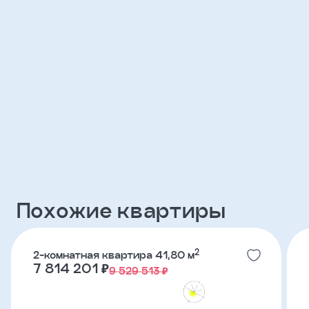
Клиент
ФИО
Телефон
Добавить
участника
Агент
Похожие квартиры
Фамилия
2
2-комнатная квартира 41,80 м
7 814 201 ₽
9 529 513 ₽
Имя