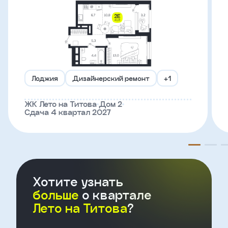
Телефон
Введите название агенства
Лоджия
Дизайнерский ремонт
+1
Я
согласен
ЖК Лето на Титова
Дом 2
на
Сдача 4 квартал 2027
обработку
персональных
данных
и
с
условиями
политики
Хотите узнать
конфиденциальности
больше
о квартале
Лето на Титова
?
тправить