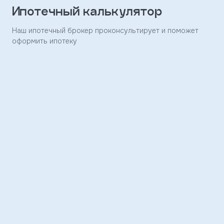
Ипотечный калькулятор
Заявка
отправлена
Наш ипотечный брокер проконсультирует и поможет
оформить ипотеку
Скоро
с
вами
свяжется
наш
менеджер
и
ответит
на
ваши
вопросы