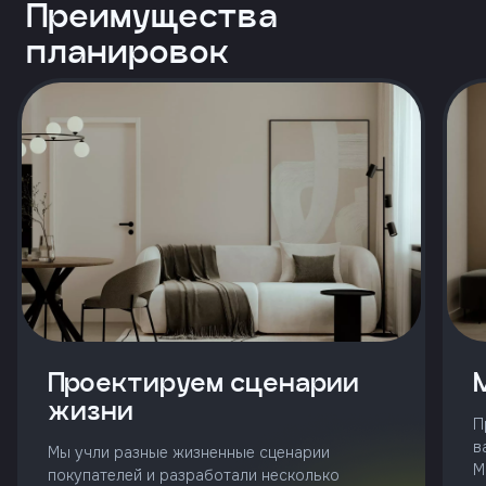
и
Преимущества
с
условиями
планировок
политики
конфиденциальности
тправить
Позвонить
+7 (343)
253-71-10
Заказать
звонок
Проектируем сценарии
жизни
П
в
Мы учли разные жизненные сценарии
М
покупателей и разработали несколько