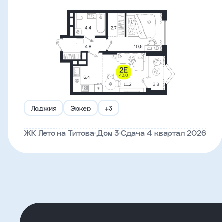
Имя
Телефон
Я
согласен
на
Лоджия
Эркер
+3
обработку
персональных
данных
ЖК Лето на Титова
Дом 3
Сдача 4 квартал 2026
и
с
условиями
политики
конфиденциальности
тправить