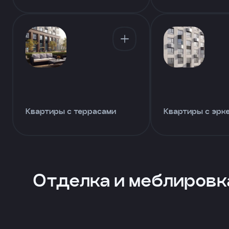
Что-
то
пошло
не
так!
Не
Квартиры с террасами
Квартиры с эрк
получилось
отправить
заявку,
попробуйте
ещё
Отделка и меблировк
раз