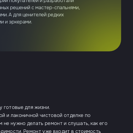
рии покупателей и разработали
твенной ванной комнатой и даже
транство для сбора всей семьи и
но расставить коллекцию обуви,
 небом. Можно установить навес,
ает комнаты значительно светлее, а
ных решений с мастер-спальнями,
лично подходит семьям с детьми.
интерьере – всё это возможно, если
ы завтракать на свежем воздухе или
 пригодится для обустройства
ми. А для ценителей редких
ать ванну, отдыхать или работать, им
й зоны.
и и эркерами.
отой на цыпочках передвигаться по
 готовые для жизни.
й и лаконичной чистовой отделке по
 не нужно делать ремонт и слушать, как его
димости. Ремонт уже входит в стоимость