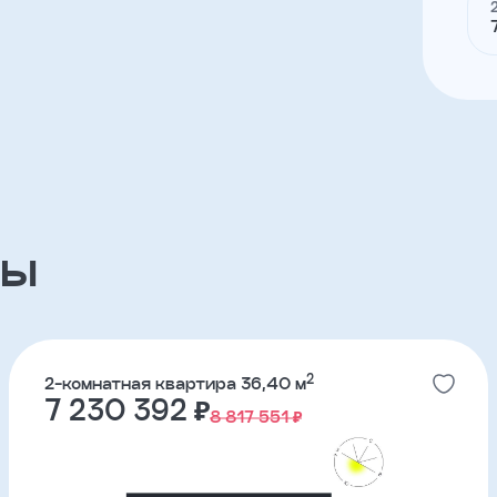
1-комнатные
ЖК Азбука на Титова
3-комнатные
ов
ЖК Река Парк
партнерский проект
ры
ЖК Южные кварталы
партнерский проект
2
2-комнатная квартира 36,40 м
7 230 392 ₽
8 817 551 ₽
ЖК ДА на Амундсена
партнерский проект