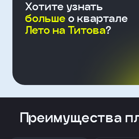
Хотите узнать
больше
о квартале
Лето на Титова
?
Заявка
отправлена
Скоро
с
вами
Преимущества п
свяжется
наш
менеджер