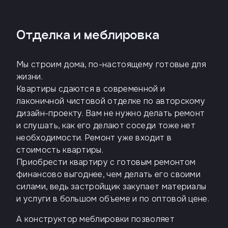
Телефон
Отделка и меблировка
Мы строим дома, по-настоящему готовые для
Введите название агенства
жизни.
Квартиры сдаются в современной и
Я
лаконичной чистовой отделке по авторскому
согласен
дизайн-проекту. Вам не нужно делать ремонт
на
обработку
и слушать, как его делают соседи тоже нет
персональных
необходимости. Ремонт уже входит в
данных
и
стоимость квартиры.
с
Приобрести квартиру с готовым ремонтом
условиями
политики
финансово выгоднее, чем делать его своими
конфиденциальности
силами, ведь застройщик закупает материалы
и услуги в большом объеме и по оптовой цене.
тправить
А конструктор меблировки позволяет