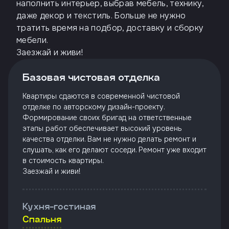
наполнить интерьер, выбрав мебель, технику,
Откликнуться
даже декор и текстиль. Больше не нужно
тратить время на подбор, доставку и сборку
мебели.
Заезжай и живи!
Имя
Базовая чистовая отделка
Квартиры сдаются в современной чистовой
Телефон
отделке по авторскому дизайн-проекту.
Формирование своих бригад на ответственные
этапы работ обеспечивает высокий уровень
качества отделки. Вам не нужно делать ремонт и
Добавьте файл резюме
слушать, как его делают соседи. Ремонт уже входит
в стоимость квартиры.
Заезжай и живи!
Я
согласен
на
обработку
Кухня-гостиная
персональных
Спальня
данных