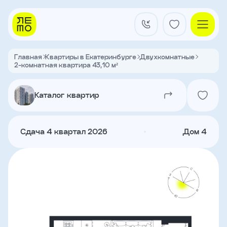
Заказать
звонок
Главная
Квартиры в Екатеринбурге
Двухкомнатные
2-комнатная квартира 43,10 м²
Квартал на Титова
Имя
Каталог квартир
Квартиры
Телефон
Сдача 4 квартал 2026
Дом 4
Я
согласен
Кладовые
на
обработку
персональных
данных
и
с
О застройщике
условиями
Акции и новости
политики
Агентам
конфиденциальности