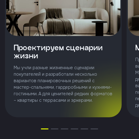
Клиент
ФИО
Проектируем сценарии
Телефон
жизни
П
в
Мы учли разные жизненные сценарии
Добавить
М
покупателей и разработали несколько
участника
д
вариантов планировочных решений с
в
мастер-спальнями, гардеробными и кухнями-
Агент
п
гостиными. А для ценителей редких форматов
п
– квартиры с террасами и эркерами.
д
Фамилия
Имя