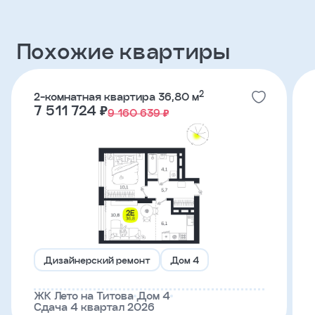
Похожие квартиры
Телефон
Я
2
2-комнатная квартира 36,80 м
согласен
7 511 724 ₽
9 160 639 ₽
на
обработку
персональных
данных
и
с
условиями
политики
конфиденциальности
тправить
Дизайнерский ремонт
Дом 4
ЖК Лето на Титова
Дом 4
Сдача 4 квартал 2026