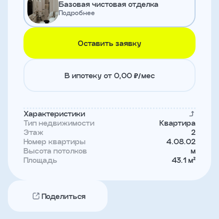
Базовая чистовая отделка
и
Подробнее
с
условиями
политики
конфиденциальности
Оставить заявку
тправить
В ипотеку от 0,00 ₽/мес
Записаться
на
Характеристики
встречу
Тип недвижимости
Квартира
Этаж
2
Номер квартиры
4.08.02
Высота потолков
м
Площадь
43.1 м²
Поделиться
Имя